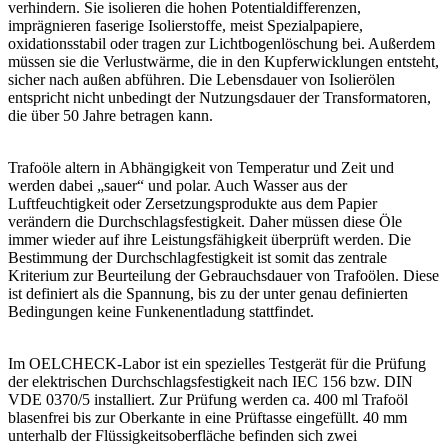
verhindern. Sie isolieren die hohen Potentialdifferenzen,
imprägnieren faserige Isolierstoffe, meist Spezialpapiere,
oxidationsstabil oder tragen zur Lichtbogenlöschung bei. Außerdem
müssen sie die Verlustwärme, die in den Kupferwicklungen entsteht,
sicher nach außen abführen. Die Lebensdauer von Isolierölen
entspricht nicht unbedingt der Nutzungsdauer der Transformatoren,
die über 50 Jahre betragen kann.
Trafoöle altern in Abhängigkeit von Temperatur und Zeit und
werden dabei „sauer“ und polar. Auch Wasser aus der
Luftfeuchtigkeit oder Zersetzungsprodukte aus dem Papier
verändern die Durchschlagsfestigkeit. Daher müssen diese Öle
immer wieder auf ihre Leistungsfähigkeit überprüft werden. Die
Bestimmung der Durchschlagfestigkeit ist somit das zentrale
Kriterium zur Beurteilung der Gebrauchsdauer von Trafoölen. Diese
ist definiert als die Spannung, bis zu der unter genau definierten
Bedingungen keine Funkenentladung stattfindet.
Im OELCHECK-Labor ist ein spezielles Testgerät für die Prüfung
der elektrischen Durchschlagsfestigkeit nach IEC 156 bzw. DIN
VDE 0370/5 installiert. Zur Prüfung werden ca. 400 ml Trafoöl
blasenfrei bis zur Oberkante in eine Prüftasse eingefüllt. 40 mm
unterhalb der Flüssigkeitsoberfläche befinden sich zwei