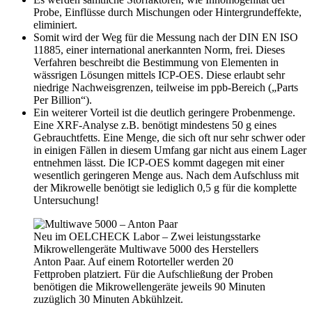
Probe, Einflüsse durch Mischungen oder Hintergrundeffekte,
eliminiert.
Somit wird der Weg für die Messung nach der DIN EN ISO
11885, einer international anerkannten Norm, frei. Dieses
Verfahren beschreibt die Bestimmung von Elementen in
wässrigen Lösungen mittels ICP-OES. Diese erlaubt sehr
niedrige Nachweisgrenzen, teilweise im ppb-Bereich („Parts
Per Billion“).
Ein weiterer Vorteil ist die deutlich geringere Probenmenge.
Eine XRF-Analyse z.B. benötigt mindestens 50 g eines
Gebrauchtfetts. Eine Menge, die sich oft nur sehr schwer oder
in einigen Fällen in diesem Umfang gar nicht aus einem Lager
entnehmen lässt. Die ICP-OES kommt dagegen mit einer
wesentlich geringeren Menge aus. Nach dem Aufschluss mit
der Mikrowelle benötigt sie lediglich 0,5 g für die komplette
Untersuchung!
Neu im OELCHECK Labor – Zwei leistungsstarke
Mikrowellengeräte Multiwave 5000 des Herstellers
Anton Paar. Auf einem Rotorteller werden 20
Fettproben platziert. Für die Aufschließung der Proben
benötigen die Mikrowellengeräte jeweils 90 Minuten
zuzüglich 30 Minuten Abkühlzeit.