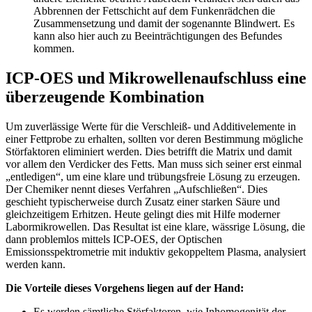
Abbrennen der Fettschicht auf dem Funkenrädchen die
Zusammensetzung und damit der sogenannte Blindwert. Es
kann also hier auch zu Beeinträchtigungen des Befundes
kommen.
ICP-OES und Mikrowellenaufschluss eine
überzeugende Kombination
Um zuverlässige Werte für die Verschleiß- und Additivelemente in
einer Fettprobe zu erhalten, sollten vor deren Bestimmung mögliche
Störfaktoren eliminiert werden. Dies betrifft die Matrix und damit
vor allem den Verdicker des Fetts. Man muss sich seiner erst einmal
„entledigen“, um eine klare und trübungsfreie Lösung zu erzeugen.
Der Chemiker nennt dieses Verfahren „Aufschließen“. Dies
geschieht typischerweise durch Zusatz einer starken Säure und
gleichzeitigem Erhitzen. Heute gelingt dies mit Hilfe moderner
Labormikrowellen. Das Resultat ist eine klare, wässrige Lösung, die
dann problemlos mittels ICP-OES, der Optischen
Emissionsspektrometrie mit induktiv gekoppeltem Plasma, analysiert
werden kann.
Die Vorteile dieses Vorgehens liegen auf der Hand:
Es werden sämtliche Störfaktoren, wie Inhomogenität der