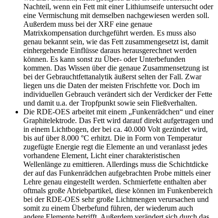
Nachteil, wenn ein Fett mit einer Lithiumseife untersucht oder
eine Vermischung mit demselben nachgewiesen werden soll.
Außerdem muss bei der XRF eine genaue
Matrixkompensation durchgeführt werden. Es muss also
genau bekannt sein, wie das Fett zusammengesetzt ist, damit
einhergehende Einflüsse daraus herausgerechnet werden
können. Es kann sonst zu Über- oder Unterbefunden
kommen. Das Wissen über die genaue Zusammensetzung ist
bei der Gebrauchtfettanalytik äußerst selten der Fall. Zwar
liegen uns die Daten der meisten Frischfette vor. Doch im
individuellen Gebrauch verändert sich der Verdicker der Fette
und damit u.a. der Tropfpunkt sowie sein Fließverhalten.
Die RDE-OES arbeitet mit einem „Funkenrädchen“ und einer
Graphitelektrode. Das Fett wird darauf direkt aufgetragen und
in einem Lichtbogen, der bei ca. 40.000 Volt gezündet wird,
bis auf über 8.000 °C erhitzt. Die in Form von Temperatur
zugefügte Energie regt die Elemente an und veranlasst jedes
vorhandene Element, Licht einer charakteristischen
Wellenlänge zu emittieren. Allerdings muss die Schichtdicke
der auf das Funkenrädchen aufgebrachten Probe mittels einer
Lehre genau eingestellt werden. Schmierfette enthalten aber
oftmals große Abriebpartikel, diese können im Funkenbereich
bei der RDE-OES sehr große Lichtmengen verursachen und
somit zu einem Überbefund führen, der wiederum auch
andere Elemente betrifft. Außerdem verändert sich durch das