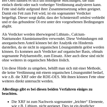
Bei Ölen handelt es sich um homogene Mischungen, die man
einfach direkt oder nach vorheriger Verdünnung analysieren kann.
Fette sind dafür aufgrund ihrer Zusammensetzung selten geeignet.
Damit ein Fett zum Fett wird, ist ein sogenannter Verdicker
beigefügt. Dieser sorgt dafür, dass der Schmierstoff ortsfest verbleibt
und er das gebundene Öl erst unter den vorgesehenen Bedingungen
abgibt.
Als Verdicker werden überwiegend Lithium-, Calcium-
Natriumoder Aluminiumseifen verwendet. Diese Verbindungen mit
anorganischem Anteil können bei der Analytik ein Hindernis
darstellen, da sie nicht in organischen Lösungsmitteln gelöst werden
können. Es kommen auch Verdicker auf organischer Basis, oftmals
sogenannte Polyharnstoffe, zum Einsatz. Aber auch diese sind nicht
ohne weiteres in organischen Medien löslich.
Um diese Hürde zu umgehen, behilft man sich mit einer Methode,
die keine Verdünnung mit einem organischen Lösungsmittel bedarf,
wie z.B. die XRF oder die RDE-OES. Mit ihnen können Fette ohne
weiteres direkt untersucht werden.
Allerdings gibt es bei diesen beiden Verfahren einiges zu
beachten.
Die XRF ist zum Nachweis sogenannter „leichter“ Elemente,
wie z.B. Lithium, nicht geeignet. Dies ist ein deutlicher