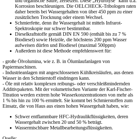
und organische Säure, zersetzen. Diese „Hydrolyse“ kann u.a.
Korrosion beschleunigen. Die OELCHECK-Tribologen raten
daher bereits bei Wassergehalten von über 450 ppm zu einer
zusätzlichen Trocknung oder einem Wechsel.
Schmierfette, denn ihr Wassergehalt ist mittels Infrarot-
Spektroskopie nur schwer bestimmbar.
Dieselkraftstoffe gemäß DIN EN 590 (enthält bis zu 7 %
Biodiesel) sowie Heizöle, die höchstens 200 ppm Wasser
aufweisen dürfen und Biodiesel (maximal 500ppm)
Außerdem ist diese Methode empfehlenswert für:
- große Ölvolumina, wie z. B. in Ölumlaufanlagen von
Papiermaschinen.
- Industrieanlagen mit angeschlossenen Kühlkreisläufen, aus denen
Wasser in den Schmierstoff eindringen kann.
- Öle mit relativ komplexen reibungs- oder verschleißmindernden
Additivpaketen. Mit der volumetrischen Variante der Karl-Fischer-
Titration werden extrem hohe Wasserkonzentrationen von mehr als
1 % bis hin zu 100 % ermittelt. Sie kommt bei Schmierstoffen zum
Einsatz, die von Haus aus einen hohen Wassergehalt haben, wie:
Schwer entflammbare HFC-Hydraulikflüssigkeiten, deren
Wassergehalt zwischen 20 und 50 % beträgt.
Wassermischbare Metallbearbeitungsflüssigkeiten.
Quelle: