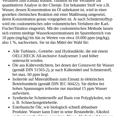
Verfahren zum Einsatz kommt. Titration ist ein Verfahren zur
quantitativen Analyse in der Chemie. Ein bekannter Stoff wie z.B.
Wasser, dessen Konzentration im Öl unbekannt ist, wird in einer
gezielten chemischen Reaktion mit einer Maßlösung umgesetzt,
deren Konzentration genau vorgegeben ist. Je nach Schmierstofftyp
wird ein coulometrisches oder volumetrisches Verfahren der Karl-
FischerTitration eingesetzt. Mit der coulometrischen Methode lassen
sich extrem niedrige Wasserkonzentrationen im Spurenbereich von
10 ppm (mg/kg) bis hin zu Werten von etwa 10.000 ppm (mg/kg),
also 1 %, nachweisen. Sie ist das Mittel der Wahl für:
Alle Turbinen-, Getriebe- und Hydrauliköle, die mit einem
OELCHECK All-inclusive Analysenset 3 und höher
untersucht werden.
Öle aus Kälteverdichtern, bei denen der Grenzwert für Wasser
(gemäß DIN 51503-2), je nach Kältemittel und Schmierstoff,
bei max. 60 ppm liegt.
Isolieröle auf Mineralölbasis zum Einsatz in elektrischen
Betriebsmitteln (gemäß DIN IEC 60422). Sie dürfen bei
hohen Spannungen teilweise nur maximal 15 ppm Wasser
aufweisen.
Synthetische Schmierstoffe auf Basis von Polyglykolen, wie
z. B. Schneckengetriebeöle.
Esterbasische Öle, wie biologisch schnell abbaubare
Produkte. Wasser kann Ester in seine Bestandteile, Alkohol