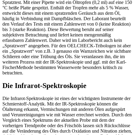
Spratztest. Mit einer Pipette wird ein Öltropfen (0,2 ml) auf eine 150
°C heiße Platte gespritzt. Enthält der Tropfen mehr als 5 % Wasser,
entweicht dieses mit einem spratzenden Geräusch aus dem Öl,
häufig in Verbindung mit Dampfbläschen. Der Laborant beurteilt
den Verlauf des Tests mit einem Zahlenwert von 0 (keine Reaktion)
bis 3 (starke Reaktion). Diese Bewertung beruht auf seiner
subjektiven Betrachtung und liefert keinen mengenmäßig
erfassbaren Zahlenwert. Daher wird im Laborbericht auch kein
„Spratzwert“ angegeben. Für den OELCHECK-Tribologen ist aber
ein „Spratzwert“ von z.B. 3 genauso ein Warnzeichen wie sichtbare
Schlieren oder eine Trübung des Öls. Sie veranlassen ihn, die im
weiteren Prozess mit der IR-Spektroskopie und ggf. mit der Karl-
FischerMethode bestimmten Wasserwerte besonders kritisch zu
betrachten.
Die Infrarot-Spektroskopie
Die Infrarot-Spektroskopie ist eines der wichtigsten Instrumente der
Schmierstoff-Analytik. Mit der IR-Spektroskopie können die
Ölalterung erkannt, Vermischungen mit anderen Ölen aufgespürt
und Verunreinigungen wie mit Wasser errechnet werden. Durch den
Vergleich eines Spektrums der aktuellen Probe mit dem der
vorherigen Trendprobe oder des Frischöls lassen sich Rückschlüsse
auf die Veränderung des Öles durch Oxidation und Nitration ziehen,