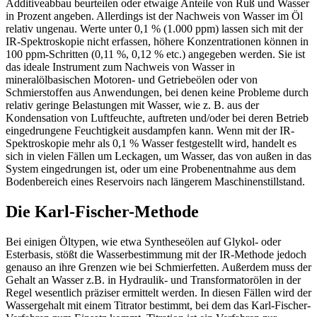
Additiveabbau beurteilen oder etwaige Anteile von Ruß und Wasser
in Prozent angeben. Allerdings ist der Nachweis von Wasser im Öl
relativ ungenau. Werte unter 0,1 % (1.000 ppm) lassen sich mit der
IR-Spektroskopie nicht erfassen, höhere Konzentrationen können in
100 ppm-Schritten (0,11 %, 0,12 % etc.) angegeben werden. Sie ist
das ideale Instrument zum Nachweis von Wasser in
mineralölbasischen Motoren- und Getriebeölen oder von
Schmierstoffen aus Anwendungen, bei denen keine Probleme durch
relativ geringe Belastungen mit Wasser, wie z. B. aus der
Kondensation von Luftfeuchte, auftreten und/oder bei deren Betrieb
eingedrungene Feuchtigkeit ausdampfen kann. Wenn mit der IR-
Spektroskopie mehr als 0,1 % Wasser festgestellt wird, handelt es
sich in vielen Fällen um Leckagen, um Wasser, das von außen in das
System eingedrungen ist, oder um eine Probenentnahme aus dem
Bodenbereich eines Reservoirs nach längerem Maschinenstillstand.
Die Karl-Fischer-Methode
Bei einigen Öltypen, wie etwa Syntheseölen auf Glykol- oder
Esterbasis, stößt die Wasserbestimmung mit der IR-Methode jedoch
genauso an ihre Grenzen wie bei Schmierfetten. Außerdem muss der
Gehalt an Wasser z.B. in Hydraulik- und Transformatorölen in der
Regel wesentlich präziser ermittelt werden. In diesen Fällen wird der
Wassergehalt mit einem Titrator bestimmt, bei dem das Karl-Fischer-