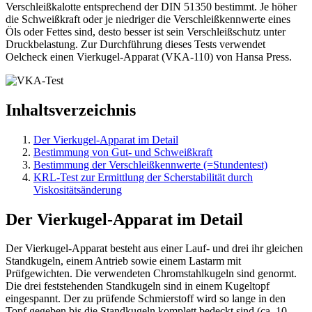
Verschleißkalotte entsprechend der DIN 51350 bestimmt. Je höher
die Schweißkraft oder je niedriger die Verschleißkennwerte eines
Öls oder Fettes sind, desto besser ist sein Verschleißschutz unter
Druckbelastung. Zur Durchführung dieses Tests verwendet
Oelcheck einen Vierkugel-Apparat (VKA-110) von Hansa Press.
Inhaltsverzeichnis
Der Vierkugel-Apparat im Detail
Bestimmung von Gut- und Schweißkraft
Bestimmung der Verschleißkennwerte (=Stundentest)
KRL-Test zur Ermittlung der Scherstabilität durch
Viskositätsänderung
Der Vierkugel-Apparat im Detail
Der Vierkugel-Apparat besteht aus einer Lauf- und drei ihr gleichen
Standkugeln, einem Antrieb sowie einem Lastarm mit
Prüfgewichten. Die verwendeten Chromstahlkugeln sind genormt.
Die drei feststehenden Standkugeln sind in einem Kugeltopf
eingespannt. Der zu prüfende Schmierstoff wird so lange in den
Topf gegeben bis die Standkugeln komplett bedeckt sind (ca. 10