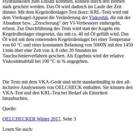
Hydraulikölen zum Einsatz kommen, können durch den Betrieb
stark geschert werden. Das Öl wird dadurch im Laufe der Zeit
dünner. Mit dem Kegelrollenlager-Test (kurz: KRL-Test) wird mit
dem Vierkugel-Apparat die Veränderung der
Viskosität
, die mit der
Abnahme bzw. „Zerscherung“ der VI-Verbesserer einhergeht,
erfasst. Zur Durchführung des Tests wird statt der Kugeln ein
Kegelrollenlager eingesetzt, das mit ca. 40 ml Öl gefüllt wird. Das
Öl wird mit dem rotierenden Kegelrollenlager bei einer Temperatur
von 60 °C und einer konstanten Belastung von 5000N mit den 1450
1/min über eine Zeit von 4, 8 oder 20 Stunden im
Tauchschmierverfahren geschert. Als Ergebnis wird der relative
Viskositätsabfall bei 100 °C in % angegeben.
Die Tests mit dem VKA-Gerät sind nicht standardmäßig in den all-
inclusive Analysensets von OELCHECK enthalten. Sie können den
VKA-Test und den KRL-Test bei Bedarf als Einzeltest
hinzubuchen.
Quelle:
OELCHECKER Winter 2017
, Seite 3
Lesen Sie auch: