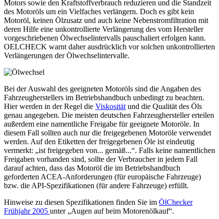
Motors sowie den Kraftstoffverbrauch reduzieren und die Standzeit
des Motoröls um ein Vielfaches verlängern. Doch es gibt kein
Motoröl, keinen Ölzusatz und auch keine Nebenstromfiltration mit
deren Hilfe eine unkontrollierte Verlängerung des vom Hersteller
vorgeschriebenen Ölwechselintervalls pauschaliert erfolgen kann.
OELCHECK warnt daher ausdrücklich vor solchen unkontrollierten
Verlängerungen der Ölwechselintervalle.
Bei der Auswahl des geeigneten Motoröls sind die Angaben des
Fahrzeugherstellers im Betriebshandbuch unbedingt zu beachten.
Hier werden in der Regel die
Viskosität
und die Qualität des Öls
genau angegeben. Die meisten deutschen Fahrzeughersteller erteilen
außerdem eine namentliche Freigabe für geeignete Motoröle. In
diesem Fall sollten auch nur die freigegebenen Motoröle verwendet
werden. Auf den Etiketten der freigegebenen Öle ist eindeutig
vermerkt: „ist freigegeben von... gemäß...“. Falls keine namentlichen
Freigaben vorhanden sind, sollte der Verbraucher in jedem Fall
darauf achten, dass das Motoröl die im Betriebshandbuch
geforderten ACEA-Anforderungen (für europäische Fahrzeuge)
bzw. die API-Spezifikationen (für andere Fahrzeuge) erfüllt.
Hinweise zu diesen Spezifikationen finden Sie im
ÖlChecker
Frühjahr 2005
unter „Augen auf beim Motorenölkauf“.