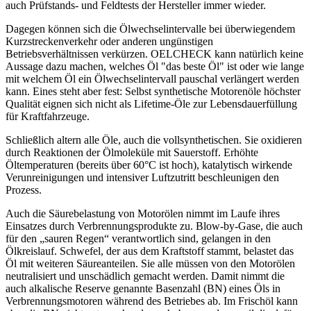
auch Prüfstands- und Feldtests der Hersteller immer wieder.
Dagegen können sich die Ölwechselintervalle bei überwiegendem
Kurzstreckenverkehr oder anderen ungünstigen
Betriebsverhältnissen verkürzen. OELCHECK kann natürlich keine
Aussage dazu machen, welches Öl "das beste Öl" ist oder wie lange
mit welchem Öl ein Ölwechselintervall pauschal verlängert werden
kann. Eines steht aber fest: Selbst synthetische Motorenöle höchster
Qualität eignen sich nicht als Lifetime-Öle zur Lebensdauerfüllung
für Kraftfahrzeuge.
Schließlich altern alle Öle, auch die vollsynthetischen. Sie oxidieren
durch Reaktionen der Ölmoleküle mit Sauerstoff. Erhöhte
Öltemperaturen (bereits über 60°C ist hoch), katalytisch wirkende
Verunreinigungen und intensiver Luftzutritt beschleunigen den
Prozess.
Auch die Säurebelastung von Motorölen nimmt im Laufe ihres
Einsatzes durch Verbrennungsprodukte zu. Blow-by-Gase, die auch
für den „sauren Regen“ verantwortlich sind, gelangen in den
Ölkreislauf. Schwefel, der aus dem Kraftstoff stammt, belastet das
Öl mit weiteren Säureanteilen. Sie alle müssen von den Motorölen
neutralisiert und unschädlich gemacht werden. Damit nimmt die
auch alkalische Reserve genannte Basenzahl (BN) eines Öls in
Verbrennungsmotoren während des Betriebes ab. Im Frischöl kann