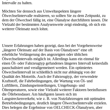
Intervalle zu halten.
Möchten Sie dennoch aus Umweltaspekten längere
Ölwechselintervalle realisieren, so sollten Sie zu dem Zeitpunkt, zu
dem der Ölwechsel fällig ist, eine Ölanalyse durchführen lassen. Die
Vielzahl der bestimmten Analysenwerte zeigt eindeutig, ob sich ein
weiterer Öleinsatz noch lohnt.
Unsere Erfahrungen haben gezeigt, dass bei der Vorgehensweise
„längerer Öleinsatz auf der Basis von Ölanalysen“ eine oft
erhebliche Verlängerung des angezeigten oder üblichen
Ölwechselintervalls möglich ist. Allerdings kann ein einmal für
einen Öl- oder Fahrzeugtyp gefundenes längeres Intervall keinesfalls
pauschalisiert und verallgemeinert werden. Ein optimiertes
Ölwechselintervall ist schließlich nicht nur abhängig von der
Qualität des Motoröls. Auch der Fahrzeugtyp, der verwendete
Kraftstoff, die Fahrbedingungen, die Wartung von Öl- und
Luftfiltern, Zündungseinstellungen, Umgebungs- und
Öltemperaturen, sowie eine Vielzahl weiterer Faktoren beeinflussen
die Öllebensdauer. Am häufigsten lassen sich im
Langstreckenverkehr, wie z. B. von Nutzfahrzeugen mit optimalen
Betriebsbedingungen, deutlich längere Ölwechselintervalle erzielen.
Dies belegen die Ergebnisse von OELCHECK-Ölanalysen, aber