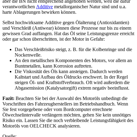
aber die BN nicht entsprechend angehoben werden, weil die dafür
verantwortlichen
Additive
metallorganischer Natur sind und u.a.
harte Ablagerungen bewirken können.
Selbst hochwirksame Additive gegen Ölalterung (Antioxidantien)
und Verschleiß (Antiwear) können diese Prozesse nur bis zu einem
gewissen Grad auffangen. Hat das Öl seine Leistungsgrenze erreicht
oder gar schon überschritten, ist der Motor in Gefahr:
Das Verschleißrisiko steigt, z. B. für die Kolbenringe und die
Nockenwelle.
An den metallischen Komponenten des Motors, vor allem an
Buntmetallen, kann Korrosion auftreten.
Die Viskosität des Öls kann ansteigen. Dadurch werden
Kaltstart und Aufbau des Öldrucks erschwert. In der Regel
steigen Öl- und Kraftstoffverbrauch. Oft wird außerdem die
Abgasemission (Katalysatorgift) extrem negativ beeinflusst.
Fazit:
Beachten Sie bei der Auswahl des Motoröls unbedingt die
Vorschriften des Fahrzeugherstellers im Betriebshandbuch. Wenn
Sie fest vorgegebene oder vom Bordcomputer errechnete
Ölwechselintervalle verlängern möchten, gehen Sie kein unnötiges
Risiko ein. Lassen Sie die noch verbleibende Leistungsfähigkeit des
Motoröls von OELCHECK analysieren.
Quelle: