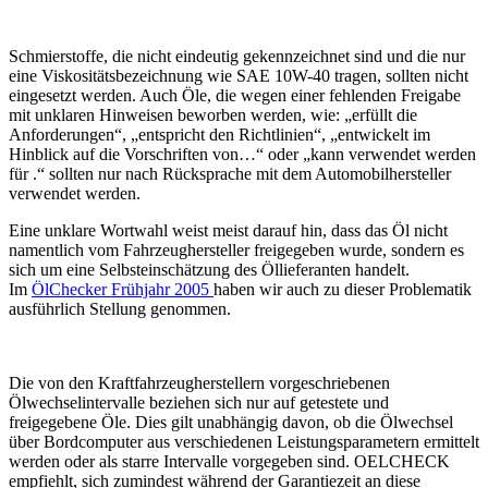
Schmierstoffe, die nicht eindeutig gekennzeichnet sind und die nur
eine Viskositätsbezeichnung wie SAE 10W-40 tragen, sollten nicht
eingesetzt werden. Auch Öle, die wegen einer fehlenden Freigabe
mit unklaren Hinweisen beworben werden, wie: „erfüllt die
Anforderungen“, „entspricht den Richtlinien“, „entwickelt im
Hinblick auf die Vorschriften von…“ oder „kann verwendet werden
für .“ sollten nur nach Rücksprache mit dem Automobilhersteller
verwendet werden.
Eine unklare Wortwahl weist meist darauf hin, dass das Öl nicht
namentlich vom Fahrzeughersteller freigegeben wurde, sondern es
sich um eine Selbsteinschätzung des Öllieferanten handelt.
Im
ÖlChecker Frühjahr 2005
haben wir auch zu dieser Problematik
ausführlich Stellung genommen.
Die von den Kraftfahrzeugherstellern vorgeschriebenen
Ölwechselintervalle beziehen sich nur auf getestete und
freigegebene Öle. Dies gilt unabhängig davon, ob die Ölwechsel
über Bordcomputer aus verschiedenen Leistungsparametern ermittelt
werden oder als starre Intervalle vorgegeben sind. OELCHECK
empfiehlt, sich zumindest während der Garantiezeit an diese