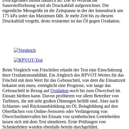
Druckgefäßes nimmt dadurch ab. Die so verursachte
Sauerstoffzehrung wird als Druckabfall aufgezeichnet. Die
eigentliche Messgröße ist die Zeitspanne in der der Innendruck um
175 kPa unter das Maximum fällt. Je mehr Zeit bis zu diesem
Druckabfall vergeht, desto resistenter ist das Öl gegen Oxidation.
Beim Vergleich von Frischölen erlaubt der Test eine Einschätzung
ihrer Oxidationsstabilität. Ein Abgleich des RPVOT-Wertes für das
Frischöl mit dem Wert für das Gebrauchtöl, von dem die Einsatzzeit
bekannt sein muss, ermöglicht eine Prognose, wie lange das
Gebrauchtöl in Bezug auf
Oxidation
noch bis zum Ölwechsel im
Einsatz bleiben kann. Davon profitieren vor allem Betreiber von
Turbinen, die mit sehr großen Ölmengen befüllt sind. Aber auch
Schlamm- und Rückstandsbildung im Öl, Belagbildung auf den
Oberflächen von Online-Sensoren oder Verlängerung von
Ölwechselintervallen bei Einsatz von synthetischen Getriebeölen
lassen sich mit dem Test simulieren. Erste Prüfungen von
Schmierfetten wurden ebenfalls bereits durchgeführt.