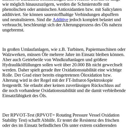
wie möglich hinauszuzögern, werden die Schmierstoffe mit
phenolischen oder aminischen Antioxidantien bzw. mit Salicylaten
additiviert. Sie können sauerstoffhaltige Verbindungen abpuffern
und neutralisieren. Sind die
Additive
jedoch komplett belastet und
verbraucht, beschleunigt sich der Alterungsprozess des Öls nahezu
ungebremst.
In großen Umlaufanlagen, wie z.B. Turbinen, Papiermaschinen oder
Walzwerken, müssen Öle mehrere Jahre im Einsatz bleiben können.
Aber auch Getriebeöle von Windkraftanlagen und größere
Hydraulikölfüllungen sollen weit über 20.000 Bh nicht gewechselt
werden. Daher spielt gerade ihre Oxidationsstabilität eine wichtige
Rolle. Der Grad einer bereits eingetretenen Öloxidation bzw.
Alterung wird in der Regel mit der FT-Infrarot-Spektroskopie
festgestellt. Sie erlaubt aber keinen zuverlässigen Rückschluss auf
die noch vorhandene Oxidationsstabilität und die damit verbleibende
Einsatzfähigkeit des Öls.
Der RPVOT-Test (RPVOT= Rotating Pressure Vessel Oxidation
Stability Test) schafft Abhilfe. Er testet die Resistenz des frischen
oder des im Einsatz befindlichen Öls unter extrem oxidierenden