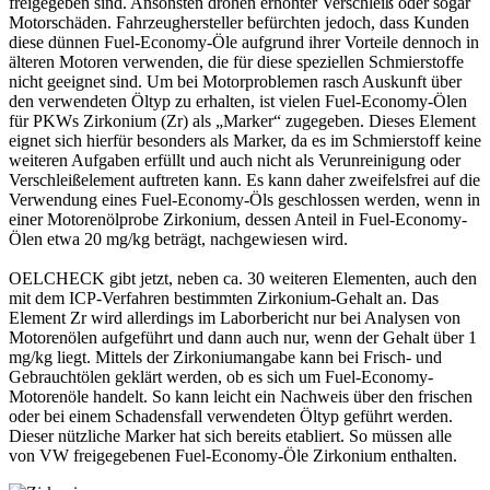
freigegeben sind. Ansonsten drohen erhöhter Verschleiß oder sogar
Motorschäden. Fahrzeughersteller befürchten jedoch, dass Kunden
diese dünnen Fuel-Economy-Öle aufgrund ihrer Vorteile dennoch in
älteren Motoren verwenden, die für diese speziellen Schmierstoffe
nicht geeignet sind. Um bei Motorproblemen rasch Auskunft über
den verwendeten Öltyp zu erhalten, ist vielen Fuel-Economy-Ölen
für PKWs Zirkonium (Zr) als „Marker“ zugegeben. Dieses Element
eignet sich hierfür besonders als Marker, da es im Schmierstoff keine
weiteren Aufgaben erfüllt und auch nicht als Verunreinigung oder
Verschleißelement auftreten kann. Es kann daher zweifelsfrei auf die
Verwendung eines Fuel-Economy-Öls geschlossen werden, wenn in
einer Motorenölprobe Zirkonium, dessen Anteil in Fuel-Economy-
Ölen etwa 20 mg/kg beträgt, nachgewiesen wird.
OELCHECK gibt jetzt, neben ca. 30 weiteren Elementen, auch den
mit dem ICP-Verfahren bestimmten Zirkonium-Gehalt an. Das
Element Zr wird allerdings im Laborbericht nur bei Analysen von
Motorenölen aufgeführt und dann auch nur, wenn der Gehalt über 1
mg/kg liegt. Mittels der Zirkoniumangabe kann bei Frisch- und
Gebrauchtölen geklärt werden, ob es sich um Fuel-Economy-
Motorenöle handelt. So kann leicht ein Nachweis über den frischen
oder bei einem Schadensfall verwendeten Öltyp geführt werden.
Dieser nützliche Marker hat sich bereits etabliert. So müssen alle
von VW freigegebenen Fuel-Economy-Öle Zirkonium enthalten.