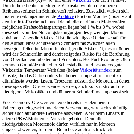
Viskositätsklasse (X)W-40, mit einer
Viskosität
von ca. 14 mm²/s.
Durch die erheblich niedrigere Viskosität werden die inneren
Reibungsverluste im Schmierstoff reduziert. Zusätzlich wirken sich
moderne reibungsmindernde
Additive
(Friction Modifier) positiv auf
den Kraftstoffverbrauch aus. Die mit diesen dünnen Motorenölen
möglichen Kraftstoffeinsparungen liegen bei 1 % bis 3 %, wobei
diese sehr von den Nutzungsbedingungen des jeweiligen Motors
abhängen. Aber die Viskosität ist die wichtigste Öleigenschaft für
den Aufbau eines schützenden Schmierfilms zwischen allen
bewegten Teilen im Motor. Je niedriger die Viskosität, desto dünner
wird der Schmierfilm und damit steigt das Risiko für die Berührung
von Oberflächenrauheiten und Verschleiß. Bei Fuel-Economy-Ölen
kommen Grundöle mit hoher Scherstabilität und besonders guten
Viskositäts-Temperatur-Verhalten (hoher
Viskositätsindex
) zum
Einsatz, die das Öl besonders bei hohen Temperaturen nicht zu
dünnflüssig werden lassen. Trotzdem müssen die Motoren, in denen
diese speziellen Öle verwendet werden, auch konstruktiv auf die
niedrigeren Viskositäten und dünneren Schmierfilme angepasst sein.
Fuel-Economy-Öle werden heute bereits in vielen neuen
Fahrzeugen eingesetzt und deren Verwendung wird sich zukünftig
sicher auch auf andere Bereiche ausweiten. Aber beim Einsatz in
älteren PKW-Motoren ist Vorsicht geboten. Denn die
niedrigviskosen Motorenöle dürfen wirklich nur in Motoren
eingesetzt werden, für deren Betrieb sie auch ausdrücklich