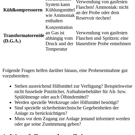
Verwendung von gasfesten
System kann
Flaschen! Ammoniak: nicht
Kühl­kompressoren
Kühlungsmittel
an der Probe oder dem
wie Ammoniak
Reservoir riechen!
enthalten
Konzentration
an Gas ist
Verwendung von gasfesten
Transformatorenöle
abhängig vom
Flaschen und Spritzen; eine
(D.G.A.)
Druck und der
blasenfreie Probe entnehmen
Temperatur
Folgende Fragen helfen darüber hinaus, eine Probenentnahme gut
vorzubereiten:
Stehen ausreichend Hilfsmittel zur Verfügung? Beispiels­weise
nicht fusselnde Putztücher, Aufnahmebehälter für Alt- bzw.
Spülölmenge oder auch Ölbindemittel?
Werden spezielle Werkzeuge oder Hilfsmittel benötigt?
Sind spezielle sicherheitstechnische Gegebenheiten der
Anlage zu berücksichtigen?
Muss vor dem Zugang zur Anlage jemand informiert werden
oder gar seine Zustimmung geben?