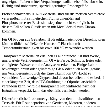
ungeeignet. Lebensmittel-Verpackungen sollten ebenfalls tabu sein.
Richtig sind unbenutzte, speziell gereinigte Probengefäße.
Probenbehälter aus HD-PE-Material sind für die meisten Schmieröle
verwendbar, mit synthetischen Flugturbinenölen auf
Phosphorsäureester-Basis sind sie jedoch nicht verträglich. In
diesem Fall sollten Glasflaschen mit Metalldeckel zum Einsatz
kommen.
Für Öl-Proben aus Getrieben, Hydraulikanlagen oder Dieselmotoren
können öldicht schließende Kunststoff-Flaschen mit
Temperaturbeständigkeit bis etwa 100 °C verwendet werden.
Transparente Materialien erlauben es auf einfache Art und Weise,
unerwartete Veränderungen im Öl wie Farbe, Schmutz, freies oder
emulgiertes Wasser vor der Analyse zu erkennen. Einige Labors
bevorzugen braun oder grünfarbige Glas- oder auch Metallgefäße,
um Veränderungen durch die Einwirkung von UV-Licht zu
vermeiden. Nur wenige Öltypen sind davon betroffen und es bedarf
einer längeren Zeit, dass UV-Strahlung die Ölprobe tatsächlich
verändern kann. Wird die transparente Probenflasche nach der
Entnahme verpackt, kann das ebenfalls vermieden werden.
Die erforderliche Probenmenge hängt von den durchzuführenden
Tests ab. Für Routineproben von Getrieben, Motoren, anderen