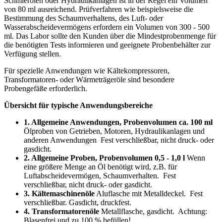
Schmierölen oder Hydraulikanlagen ist in der Regel ein Volumen
von 80 ml ausreichend. Prüfverfahren wie beispielsweise die
Bestimmung des Schaumverhaltens, des Luft- oder
Wasserabscheidevermögens erfordern ein Volumen von 300 - 500
ml. Das Labor sollte den Kunden über die Mindestprobenmenge für
die benötigten Tests informieren und geeignete Probenbehälter zur
Verfügung stellen.
Für spezielle Anwendungen wie Kältekompressoren,
Transformatoren- oder Wärmeträgeröle sind besondere
Probengefäße erforderlich.
Übersicht für typische Anwendungsbereiche
1. Allgemeine Anwendungen, Probenvolumen ca. 100 ml
Ölproben von Getrieben, Motoren, Hydraulikanlagen und
anderen Anwendungen Fest verschließbar, nicht druck- oder
gasdicht.
2. Allgemeine Proben, Probenvolumen 0,5 - 1,0 l
Wenn
eine größere Menge an Öl benötigt wird, z.B. für
Luftabscheidevermögen, Schaumverhalten. Fest
verschließbar, nicht druck- oder gasdicht.
3. Kältemaschinenöle
Aluflasche mit Metalldeckel. Fest
verschließbar. Gasdicht, druckfest.
4. Transformatorenöle
Metallflasche, gasdicht. Achtung:
Blasenfrei und zu 100 % befüllen!