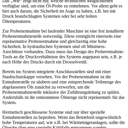
Das „Wie“ zeigt nicht nur, welche technischen Möglichkeiten
verfügbar sind, um eine Öl-Probe zu entnehmen. Vor allem geht es
hier auch darum, die Sicherheit im Auge zu haben, z.B. bei mit
Druck beaufschlagten Systemen oder bei sehr hohen
Öltemperaturen.
Zur Probenentnahme bei laufender Maschine ist eine fest installierte
Probenentnahmestelle notwendig. Diese ermöglicht einerseits eine
repräsentative Probenentnahme und gleichzeitig eine hohe
Sicherheit. In hydraulischen Systemen sind oft Minimess-
Anschlüsse vorhanden. Dazu muss das Design des Probeentnahme-
Tools an die Druckverhältnisse des Systems angepasst sein, z.B. je
nach Höhe des Drucks durch ein Drosselventil.
Bereits ins System integrierte Anschlussstellen sind mit einer
Staubschutzkappe versehen. Vor der Probenentnahme ist die
Entnahmestelle zu säubern und eine entsprechende Teilmenge des
abgelassenen Öls zunächst zu verwerfen, um die
Probenentnahmestelle inklusive der Zuführungsleitung zu spülen.
Andernfalls ist die entnommene Ölmenge nicht repräsentativ für das
System.
Hermetisch geschlossene Systeme sind nur über spezielle
Entnahmestellen zu beproben. Weist das Betriebsöl ungewöhnlich
hohe Temperaturen auf, wie z.B. bei Wärmeträgeranlagen, sollte die
Ölprobe über eine spezielle Kühlfalle entnommen werden.