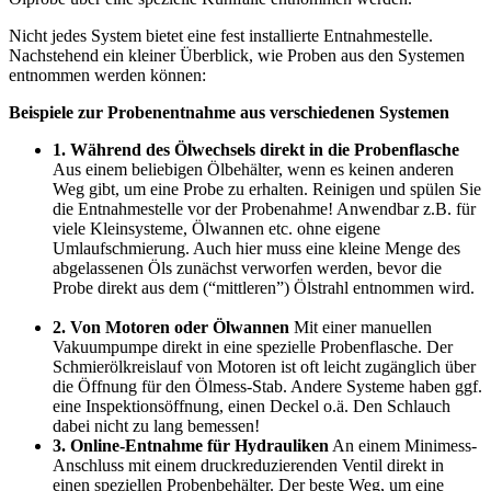
Nicht jedes System bietet eine fest installierte Entnahmestelle.
Nachstehend ein kleiner Überblick, wie Proben aus den Systemen
entnommen werden können:
Beispiele zur Probenentnahme aus verschiedenen Systemen
1. Während des Ölwechsels direkt in die Probenflasche
Aus einem beliebigen Ölbehälter, wenn es keinen anderen
Weg gibt, um eine Probe zu erhalten. Reinigen und spülen Sie
die Entnahmestelle vor der Probenahme! Anwendbar z.B. für
viele Kleinsysteme, Ölwannen etc. ohne eigene
Umlaufschmierung. Auch hier muss eine kleine Menge des
abgelassenen Öls zunächst verworfen werden, bevor die
Probe direkt aus dem (“mittleren”) Ölstrahl entnommen wird.
2. Von Motoren oder Ölwannen
Mit einer manuellen
Vakuumpumpe direkt in eine spezielle Probenflasche. Der
Schmierölkreislauf von Motoren ist oft leicht zugänglich über
die Öffnung für den Ölmess-Stab. Andere Systeme haben ggf.
eine Inspektionsöffnung, einen Deckel o.ä. Den Schlauch
dabei nicht zu lang bemessen!
3. Online-Entnahme für Hydrauliken
An einem Minimess-
Anschluss mit einem druckreduzierenden Ventil direkt in
einen speziellen Probenbehälter. Der beste Weg, um eine