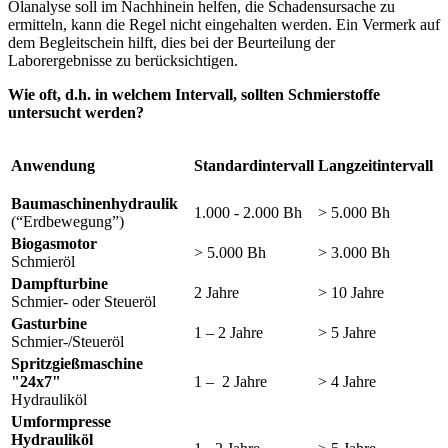
Ölanalyse soll im Nachhinein helfen, die Schadensursache zu
ermitteln, kann die Regel nicht eingehalten werden. Ein Vermerk auf
dem Begleitschein hilft, dies bei der Beurteilung der
Laborergebnisse zu berücksichtigen.
Wie oft, d.h. in welchem Intervall, sollten Schmierstoffe
untersucht werden?
Anwendung
Standardintervall
Langzeitintervall
Baumaschinenhydraulik
1.000 - 2.000 Bh
> 5.000 Bh
(“Erdbewegung”)
Biogasmotor
> 5.000 Bh
> 3.000 Bh
Schmieröl
Dampfturbine
2 Jahre
> 10 Jahre
Schmier- oder Steueröl
Gasturbine
1 – 2 Jahre
> 5 Jahre
Schmier-/Steueröl
Spritzgießmaschine
"24x7"
1 – 2 Jahre
> 4 Jahre
Hydrauliköl
Umformpresse
Hydrauliköl