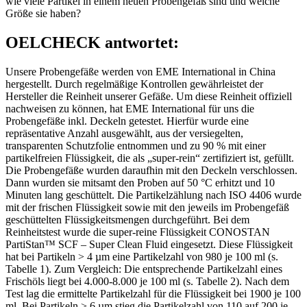
wie viele Partikel in einem neuen Probengefäß sind und welche
Größe sie haben?
OELCHECK antwortet:
Unsere Probengefäße werden von EME International in China
hergestellt. Durch regelmäßige Kontrollen gewährleistet der
Hersteller die Reinheit unserer Gefäße. Um diese Reinheit offiziell
nachweisen zu können, hat EME International für uns die
Probengefäße inkl. Deckeln getestet. Hierfür wurde eine
repräsentative Anzahl ausgewählt, aus der versiegelten,
transparenten Schutzfolie entnommen und zu 90 % mit einer
partikelfreien Flüssigkeit, die als „super-rein“ zertifiziert ist, gefüllt.
Die Probengefäße wurden daraufhin mit den Deckeln verschlossen.
Dann wurden sie mitsamt den Proben auf 50 °C erhitzt und 10
Minuten lang geschüttelt. Die Partikelzählung nach ISO 4406 wurde
mit der frischen Flüssigkeit sowie mit den jeweils im Probengefäß
geschüttelten Flüssigkeitsmengen durchgeführt. Bei dem
Reinheitstest wurde die super-reine Flüssigkeit CONOSTAN
PartiStan™ SCF – Super Clean Fluid eingesetzt. Diese Flüssigkeit
hat bei Partikeln > 4 µm eine Partikelzahl von 980 je 100 ml (s.
Tabelle 1). Zum Vergleich: Die entsprechende Partikelzahl eines
Frischöls liegt bei 4.000-8.000 je 100 ml (s. Tabelle 2). Nach dem
Test lag die ermittelte Partikelzahl für die Flüssigkeit bei 1900 je 100
ml. Bei Partikeln > 6 µm stieg die Partikelzahl von 110 auf 200 je