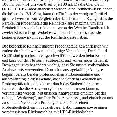
100 ml, bei > 14 µm von 0 auf 3 je 100 ml. Da die Öle, die im
OELCHECK-Labor analysiert werden, eine Reinheitsklasse haben,
die höher als 13/11/9 ist, kann der Einfluss der wenigen Partikel
ignoriert werden. Ein Vergleich der Tabellen 2 und 3 zeigt, dass die
Partikel im Probengefäß die Reinheitsklasse maximal um eine
Reinheitsklasse anheben können, wenn der Wert im Randbereich
zweier Klassen liegt. Wobei es wahrscheinlicher ist, dass sie
keinerlei Auswirkung auf die Reinheitsklasse haben.
Die besondere Reinheit unserer Probengefäße gewährleisten wir
zudem durch die weltweit einzigartige Verpackung: Deckel und
Gefäß sind gemeinsam eingeschweißt und werden beim Kunden
erst kurz vor der Nutzung ausgepackt und voneinander getrennt.
Deswegen ist es besonders wichtig, dass Sie unsere vorbezahlten
Analysensets verwenden. Denn eine aussagekräftige Analyse
beginnt bereits bei der professionellen Probenentnahme und -
aufbewahrung. Selbst Gefäße, die Sie vor dem Gebrauch als
Probengefäß reinigen, können durch das Säubern bereits mit
Partikeln, die die Analysenergebnisse beeinflussen können,
verunreinigt werden. Mit unseren Analysensets erhalten Sie das
richtige „Werkzeug“, um Ihre Probe zuverlässig und einfach zu uns
zu senden. Neben dem Probengefäß enthält es einen
Probenbegleitschein mit abziehbarer Labornummer sowie einen
voradressierten Rückumschlag mit UPS-Rückholschein.