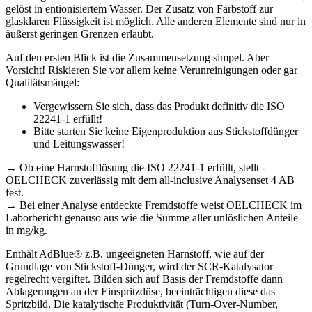
gelöst in entionisiertem Wasser. Der Zusatz von Farbstoff zur
glasklaren Flüssigkeit ist möglich. Alle anderen Elemente sind nur in
äußerst geringen Grenzen erlaubt.
Auf den ersten Blick ist die Zusammensetzung simpel. Aber
Vorsicht! Riskieren Sie vor allem keine Verunreinigungen oder gar
Qualitätsmängel:
Vergewissern Sie sich, dass das Produkt definitiv die ISO
22241-1 erfüllt!
Bitte starten Sie keine Eigenproduktion aus Stickstoffdünger
und Leitungswasser!
→
Ob eine Harnstofflösung die ISO 22241-1 erfüllt, stellt ­
OELCHECK zuverlässig mit dem all-inclusive Analysenset 4 AB
fest.
→
Bei einer Analyse entdeckte Fremdstoffe weist OELCHECK im
Laborbericht genauso aus wie die Summe aller unlöslichen Anteile
in mg/kg.
Enthält AdBlue® z.B. ungeeigneten Harnstoff, wie auf der
Grundlage von Stickstoff-Dünger, wird der SCR-Katalysator
regelrecht vergiftet. Bilden sich auf Basis der Fremdstoffe dann
Ablagerungen an der Einspritzdüse, beeinträchtigen diese das
Spritzbild. Die katalytische Produktivität (Turn-Over-Number,