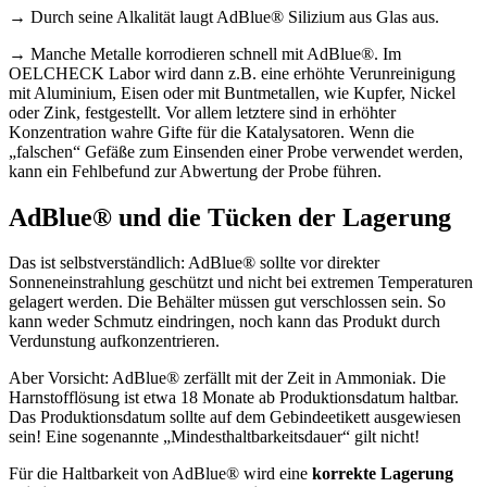
→
Durch seine Alkalität laugt AdBlue® Silizium aus Glas aus.
→
Manche Metalle korrodieren schnell mit AdBlue®. Im
OELCHECK Labor wird dann z.B. eine erhöhte Verunreinigung
mit Aluminium, Eisen oder mit Buntmetallen, wie Kupfer, Nickel
oder Zink, festgestellt. Vor allem letztere sind in erhöhter
Konzentration wahre Gifte für die Katalysatoren. Wenn die
„falschen“ Gefäße zum Einsenden einer Probe verwendet werden,
kann ein Fehlbefund zur Abwertung der Probe führen.
AdBlue® und die Tücken der Lagerung
Das ist selbstverständlich: AdBlue® sollte vor direkter
Sonneneinstrahlung geschützt und nicht bei extremen Temperaturen
gelagert werden. Die Behälter müssen gut verschlossen sein. So
kann weder Schmutz eindringen, noch kann das Produkt durch
Verdunstung aufkonzentrieren.
Aber Vorsicht: AdBlue® zerfällt mit der Zeit in Ammoniak. Die
Harnstofflösung ist etwa 18 Monate ab Produktionsdatum haltbar.
Das Produktionsdatum sollte auf dem Gebindeetikett ausgewiesen
sein! Eine sogenannte „Mindesthaltbarkeitsdauer“ gilt nicht!
Für die Haltbarkeit von AdBlue® wird eine
korrekte Lagerung