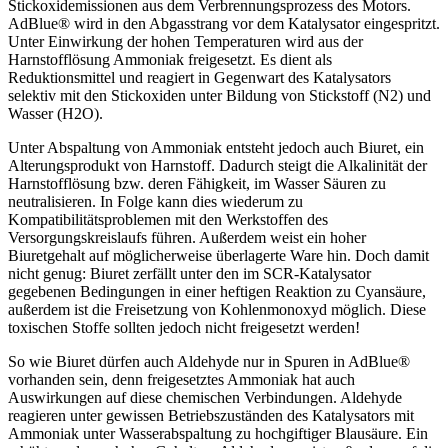
Stickoxidemissionen aus dem Verbrennungsprozess des Motors.
AdBlue® wird in den Abgasstrang vor dem Katalysator eingespritzt.
Unter Einwirkung der hohen Temperaturen wird aus der
Harnstofflösung Ammoniak freigesetzt. Es dient als
Reduktionsmittel und reagiert in Gegenwart des Katalysators
selektiv mit den Stickoxiden unter Bildung von Stickstoff (N2) und
Wasser (H2O).
Unter Abspaltung von Ammoniak entsteht jedoch auch Biuret, ein
Alterungsprodukt von Harnstoff. Dadurch steigt die Alkalinität der
Harnstofflösung bzw. deren Fähigkeit, im Wasser Säuren zu
neutralisieren. In Folge kann dies wiederum zu
Kompatibilitätsproblemen mit den Werkstoffen des
Versorgungskreislaufs führen. Außerdem weist ein hoher
Biuretgehalt auf möglicherweise überlagerte Ware hin. Doch damit
nicht genug: Biuret zerfällt unter den im SCR-Katalysator
gegebenen Bedingungen in einer heftigen Reaktion zu Cyansäure,
außerdem ist die Freisetzung von Kohlenmonoxyd möglich. Diese
toxischen Stoffe sollten jedoch nicht freigesetzt werden!
So wie Biuret dürfen auch Aldehyde nur in Spuren in AdBlue®
vorhanden sein, denn freigesetztes Ammoniak hat auch
Auswirkungen auf diese chemischen Verbindungen. Aldehyde
reagieren unter gewissen Betriebszuständen des Katalysators mit
Ammoniak unter Wasserabspaltung zu hochgiftiger Blausäure. Ein