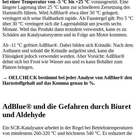
bei einer Temperatur von -5 °C bis +25 °C
vorausgesetzt. Eine
längere Lagerung über 25 °C kann zur schnelleren Zersetzung des
Harnstoffs führen. Wird AdBlue® etwa über 30 °C gelagert,
verringert sich seine Haltbarkeit rapide. Als Faustregel gilt: Pro 5 °C
über 30 °C verringert sich die Lagerstabilität um jeweils sechs
Monate. Wird das Produkt dann trotzdem verwendet, kann es zu
Schäden am Katalysatorsystem und in Folge am Motor kommen.
Ab -11 °C gefriert AdBlue®. Dabei bilden sich Kristalle. Nach dem
Auftauen und sobald die Kristalle aufgelöst sind, kann die
Flüssigkeit jedoch verwendet werden. Aber Vorsicht: AdBlue®
dehnt sich bei Frost wie Wasser aus und es kann Behälter zum
Platzen bringen.
→
OELCHECK bestimmt bei jeder Analyse von AdBlue® den
Harnstoffgehalt auf das Komma genau in %.
AdBlue® und die Gefahren durch Biuret
und Aldehyde
Ein SCR-Katalysator arbeitet in der Regel bei Betriebstemperaturen
von mindestens 260-320 °C und höchstens 540 °C. Er reduziert die