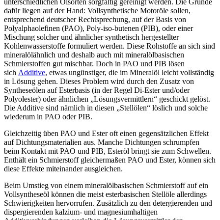
unterschiedlichen Ölsorten sorgfältig gereinigt werden. Die Gründe
dafür liegen auf der Hand: Vollsynthetische Motoröle sollen,
entsprechend deutscher Rechtsprechung, auf der Basis von
Polyalphaolefinen (PAO), Poly-iso-butenen (PIB), oder einer
Mischung solcher und ähnlicher synthetisch hergestellter
Kohlenwasserstoffe formuliert werden. Diese Rohstoffe an sich sind
mineralölähnlich und deshalb auch mit mineralölbasischen
Schmierstoffen gut mischbar. Doch in PAO und PIB lösen
sich
Additive
, etwas ungünstiger, die im Mineralöl leicht vollständig
in Lösung gehen. Dieses Problem wird durch den Zusatz von
Syntheseölen auf Esterbasis (in der Regel Di-Ester und/oder
Polyolester) oder ähnlichen „Lösungsvermittlern“ geschickt gelöst.
Die Additive sind nämlich in diesen „Stellölen“ löslich und solche
wiederum in PAO oder PIB.
Gleichzeitig üben PAO und Ester oft einen gegensätzlichen Effekt
auf Dichtungsmaterialien aus. Manche Dichtungen schrumpfen
beim Kontakt mit PAO und PIB, Esteröl bringt sie zum Schwellen.
Enthält ein Schmierstoff gleichermaßen PAO und Ester, können sich
diese Effekte miteinander ausgleichen.
Beim Umstieg von einem mineralölbasischen Schmierstoff auf ein
Vollsyntheseöl können die meist esterbasischen Stellöle allerdings
Schwierigkeiten hervorrufen. Zusätzlich zu den detergierenden und
dispergierenden kalzium- und magnesiumhaltigen