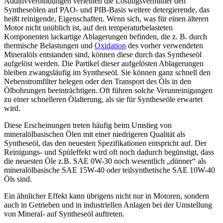
Additivverbindungen verleihen die Lösungsvermittler den
Syntheseölen auf PAO- und PIB-Basis weitere detergierende, das
heißt reinigende, Eigenschaften. Wenn sich, was für einen älteren
Motor nicht unüblich ist, auf den temperaturbelasteten
Komponenten lackartige Ablagerungen befinden, die z. B. durch
thermische Belastungen und
Oxidation
des vorher verwendeten
Mineralöls entstanden sind, können diese durch das Syntheseöl
aufgelöst werden. Die Partikel dieser aufgelösten Ablagerungen
bleiben zwangsläufig im Syntheseöl. Sie können ganz schnell den
Nebenstromfilter belegen oder den Transport des Öls in den
Ölbohrungen beeinträchtigen. Oft führen solche Verunreinigungen
zu einer schnelleren Ölalterung, als sie für Syntheseöle erwartet
wird.
Diese Erscheinungen treten häufig beim Umstieg von
mineralölbasischen Ölen mit einer niedrigeren Qualität als
Syntheseöl, das den neuesten Spezifikationen entspricht auf. Der
Reinigungs- und Spüleffekt wird oft noch dadurch begünstigt, dass
die neuesten Öle z.B. SAE 0W-30 noch wesentlich „dünner“ als
mineralölbasische SAE 15W-40 oder teilsynthetische SAE 10W-40
Öls sind.
Ein ähnlicher Effekt kann übrigens nicht nur in Motoren, sondern
auch in Getrieben und in industriellen Anlagen bei der Umstellung
von Mineral- auf Syntheseöl auftreten.