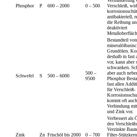
Verminderung 
Phosphor
P
600 – 2000
0 – 500
Verschleiß, wir
korrosionsschü
antibakteriell, r
die Reibung un
deaktiviert
Metalloberfläc
Bestandteil von
mineralölbasis
Grundölen. K
deshalb in fast 
vor, kann aber 
schwanken. Sch
500 –
aber auch nebe
Schwefel
S
500 – 6000
9500
Phosphor Besta
fast allen Addi
für Verschleiß-
Korrosionsschu
kommt oft auch
Verbindung mi
und Zink vor.
Verbessert als 
den Verschleißs
Verzinkte Baute
Zink
Zn
Frischöl bis 2000
0 – 700
Filter-Stützkern