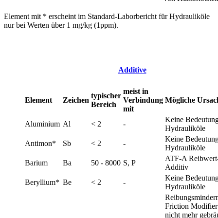
Element mit * erscheint im Standard-Laborbericht für Hydrauliköle
nur bei Werten über 1 mg/kg (1ppm).
Additive
meist in
typischer
Element
Zeichen
Verbindung
Mögliche Ursac
Bereich
mit
Keine Bedeutung
Aluminium
Al
< 2
-
Hydrauliköle
Keine Bedeutung
Antimon*
Sb
< 2
-
Hydrauliköle
ATF-A Reibwert
Barium
Ba
50 - 8000
S, P
Additiv
Keine Bedeutung
Beryllium*
Be
< 2
-
Hydrauliköle
Reibungsminder
Friction Modifier
nicht mehr gebrä