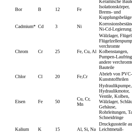
Keramische Baute
Isolationskörper,
Bor
B
12
Fe
Brems- und
Kupplungsbeläge
Korrosionsbestän
Cadmium*
Cd
3
Ni
Ni-Cd-Legierung
Wälzlager, Flüge
Flügelzellenpump
verchromte
Chrom
Cr
25
Fe, Cu, Al
Kolbenstangen,
Pumpen-Laufring
andere verchromt
Bauteile
Abrieb von PVC
Chlor
Cl
20
Fe,Cr
Kunststoffteilen
Hydraulikpumpe,
Hydraulikmotor,
Ventile, Kolben,
Cu, Cr,
Eisen
Fe
50
Wälzlager, Schlä
Mn
Gehäuse,
Rohrleitungen, T
Schneidringe
Druckgussteile a
Kalium
K
15
Al, Si, Na
Leichtmetall-