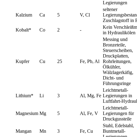
Legierungen
seltener
Kalzium
Ca
5
V, Cl
Legierungsbestand
Zuschlagstoff in
Kein Verschleißm
Kobalt*
Co
2
-
in Hydraulikölen
Messing und
Bronzeteile,
Steuerscheiben,
Druckplatten,
Kupfer
Cu
25
Fe, Pb, Al
Rohrleitungen,
Ölkühler,
Wälzlagerkäfig,
Dicht- und
Führungsringe
Leichtmetall-
Lithium*
Li
3
Al, Mg, Fe
Legierungen in
Luftfahrt-Hydrau
Leichtmetall-
Magnesium
Mg
5
Al, Fe, V
Legierungen für
Druckgussteile
Stahl, Edelstahl,
Mangan
Mn
3
Fe, Cu
Buntmetall-
Legierungen