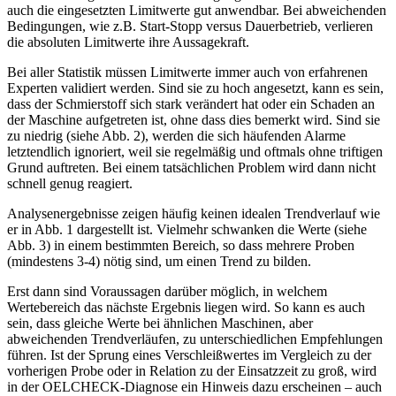
auch die eingesetzten Limitwerte gut anwendbar. Bei abweichenden
Bedingungen, wie z.B. Start-Stopp versus Dauerbetrieb, verlieren
die absoluten Limitwerte ihre Aussagekraft.
Bei aller Statistik müssen Limitwerte immer auch von erfahrenen
Experten validiert werden. Sind sie zu hoch angesetzt, kann es sein,
dass der Schmierstoff sich stark verändert hat oder ein Schaden an
der Maschine aufgetreten ist, ohne dass dies bemerkt wird. Sind sie
zu niedrig (siehe Abb. 2), werden die sich häufenden Alarme
letztendlich ignoriert, weil sie regelmäßig und oftmals ohne triftigen
Grund auftreten. Bei einem tatsächlichen Problem wird dann nicht
schnell genug reagiert.
Analysenergebnisse zeigen häufig keinen idealen Trendverlauf wie
er in Abb. 1 dargestellt ist. Vielmehr schwanken die Werte (siehe
Abb. 3) in einem bestimmten Bereich, so dass mehrere Proben
(mindestens 3-4) nötig sind, um einen Trend zu bilden.
Erst dann sind Voraussagen darüber möglich, in welchem
Wertebereich das nächste Ergebnis liegen wird. So kann es auch
sein, dass gleiche Werte bei ähnlichen Maschinen, aber
abweichenden Trendverläufen, zu unterschiedlichen Empfehlungen
führen. Ist der Sprung eines Verschleißwertes im Vergleich zu der
vorherigen Probe oder in Relation zu der Einsatzzeit zu groß, wird
in der OELCHECK-Diagnose ein Hinweis dazu erscheinen – auch