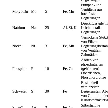
Pumpen- und
Ventilteile aus
Molybdän
Mo
5
Fe, Mn
hochfesten
Legierungen
Druckgussteile mi
Natrium
Na
25
Al, Si, K
Leichtmetall-
Legierungen
Vernickelte Stütz
von Filtern,
Nickel
Ni
3
Fe, Mn
Legierungsbestand
von Ventilen,
Zahnrädern
Abrieb von
phosphatierten
Phosphor
P
10
Fe, Cu
(gehärteten)
Oberflächen,
Phosphorbronze
Bestandteil
vereinzelter
Schwefel
S
30
Fe
Legierungen, Abr
von Gummi- ode
Kunststoffmateria
Silberhaltige
Silber*
Ag
3
Fe, Cu