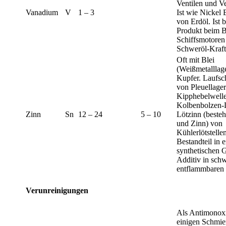
Ventilen und Ve
Vanadium
V
1 – 3
Ist wie Nickel 
von Erdöl. Ist 
Produkt beim B
Schiffsmotoren
Schweröl-Kraft
Oft mit Blei
(Weißmetalllag
Kupfer. Laufsc
von Pleuellager
Kipphebelwell
Kolbenbolzen-
Zinn
Sn
12 – 24
5 – 10
Lötzinn (besteh
und Zinn) von
Kühlerlötstellen
Bestandteil in 
synthetischen 
Additiv in sch
entflammbaren 
Verunreinigungen
Als Antimonoxi
einigen Schmier