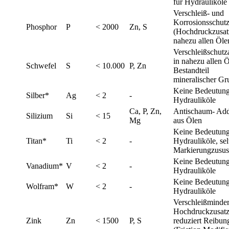
für Hydrauliköle
Verschleiß- und
Korrosionsschutz
Phosphor
P
< 2000
Zn, S
(Hochdruckzusatz
nahezu allen Öle
Verschleißschutz
in nahezu allen Ö
Schwefel
S
< 10.000
P, Zn
Bestandteil
mineralischer Gr
Keine Bedeutung
Silber*
Ag
< 2
-
Hydrauliköle
Ca, P, Zn,
Antischaum- Add
Silizium
Si
< 15
Mg
aus Ölen
Keine Bedeutung
Titan*
Ti
< 2
-
Hydrauliköle, sel
Markierungzusus
Keine Bedeutung
Vanadium*
V
< 2
-
Hydrauliköle
Keine Bedeutung
Wolfram*
W
< 2
-
Hydrauliköle
Verschleißminde
Hochdruckzusatz
Zink
Zn
< 1500
P, S
reduziert Reibun