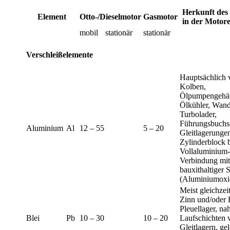
Herkunft des
Element
Otto-/Dieselmotor
Gasmotor
in der Motor
mobil
stationär
stationär
Verschleißelemente
Hauptsächlich 
Kolben,
Ölpumpengehä
Ölkühler, Wandl
Turbolader,
Führungsbuchs
Aluminium
Al
12 – 55
5 – 20
Gleitlagerunge
Zylinderblock 
Vollaluminium-
Verbindung mit 
bauxithaltiger 
(Aluminiumoxi
Meist gleichzei
Zinn und/oder 
Pleuellager, na
Blei
Pb
10 – 30
10 – 20
Laufschichten 
Gleitlagern, gel