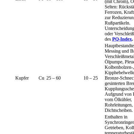
(mit Chrom), 
Selten: Rückst
Ferrozen, Kraft
zur Reduzierun
Rußpartikeln.
Unterscheidung
oder Verschlei
des
PQ-Index
.
Hauptbestandte
Messing und Br
Verschleißmeta
Ölpumpe, Pleue
Kolbenbolzen-,
Kipphebelwelle
Kupfer
Cu
25 – 60
10 – 25
Bronze-Schnec
gesinterten Br
Kupplungssche
Aufgrund von 
vom Ölkühler,
Rohrleitungen,
Dichtscheiben.
Enthalten in
Synchronringen
Getrieben, Kol
temperaturbest