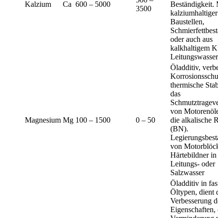
Kalzium
Ca
600 – 5000
Beständigkeit.
3500
kalziumhaltige
Baustellen,
Schmierfettbest
oder auch aus
kalkhaltigem K
Leitungswasser
Öladditiv, verb
Korrosionsschut
thermische Stab
das
Schmutztragev
von Motorenöle
Magnesium
Mg
100 – 1500
0 – 50
die alkalische 
(BN).
Legierungsbest
von Motorblöc
Härtebildner in
Leitungs- oder
Salzwasser
Öladditiv in fas
Öltypen, dient 
Verbesserung d
Eigenschaften, 