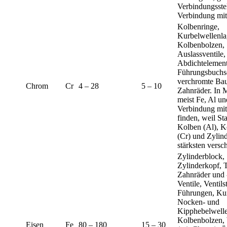
Verbindungsstel
Verbindung mit
Kolbenringe,
Kurbelwellenla
Kolbenbolzen,
Auslassventile,
Abdichtelement
Führungsbuchs
verchromte Bau
Chrom
Cr
4 – 28
5 – 10
Zahnräder. In M
meist Fe, Al un
Verbindung mit
finden, weil St
Kolben (Al), K
(Cr) und Zylin
stärksten versch
Zylinderblock,
Zylinderkopf, 
Zahnräder und 
Ventile, Ventils
Führungen, Kur
Nocken- und
Kipphebelwelle
Kolbenbolzen, 
Eisen
Fe
80 – 180
15 – 30