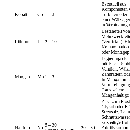
Eventuell aus
Komponenten 
Kobalt
Co
1 – 3
Turbinen oder 
einer Wälzlage
in Verbindung 
Bestandteil von
Mehrzweckfett
Lithium
Li
2 – 10
(Verdicker). Hi
Kontamination 
oder Montagepa
Legierungselem
mit Eisen. Stah
Ventilen, Wälzl
Zahnrädern ode
Mangan
Mn
1 – 3
In Manganmin
Verunreinigung 
Ganz selten:
Manganhaltige
Zusatz im Frost
Glykol oder Kü
Streusalz, Leit
Schmutzwasser
salzhaltige Luft
5 – 30
Natrium
Na
20 – 30
Additivkompon