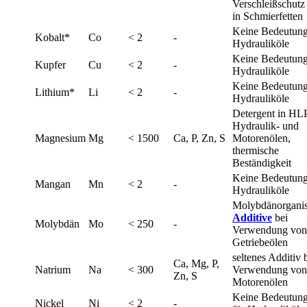
Verschleißschutz
in Schmierfetten
Keine Bedeutung
Kobalt*
Co
< 2
-
Hydrauliköle
Keine Bedeutung
Kupfer
Cu
< 2
-
Hydrauliköle
Keine Bedeutung
Lithium*
Li
< 2
-
Hydrauliköle
Detergent in HL
Hydraulik- und
Magnesium
Mg
< 1500
Ca, P, Zn, S
Motorenölen,
thermische
Beständigkeit
Keine Bedeutung
Mangan
Mn
< 2
-
Hydrauliköle
Molybdänorgani
Additive
bei
Molybdän
Mo
< 250
-
Verwendung von
Getriebeölen
seltenes Additiv 
Ca, Mg, P,
Natrium
Na
< 300
Verwendung von
Zn, S
Motorenölen
Keine Bedeutun
Nickel
Ni
< 2
-