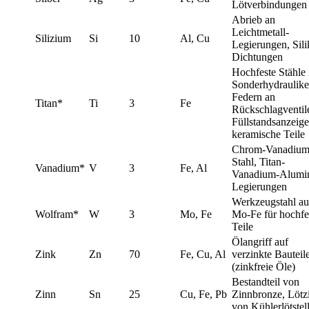
Lötverbindungen
Abrieb an
Leichtmetall-
Silizium
Si
10
Al, Cu
Legierungen, Sili
Dichtungen
Hochfeste Stähle 
Sonderhydraulike
Federn an
Titan*
Ti
3
Fe
Rückschlagventil
Füllstandsanzeige
keramische Teile
Chrom-Vanadium
Stahl, Titan-
Vanadium*
V
3
Fe, Al
Vanadium-Alumi
Legierungen
Werkzeugstahl a
Wolfram*
W
3
Mo, Fe
Mo-Fe für hochfe
Teile
Ölangriff auf
Zink
Zn
70
Fe, Cu, Al
verzinkte Bauteil
(zinkfreie Öle)
Bestandteil von
Zinn
Sn
25
Cu, Fe, Pb
Zinnbronze, Lötz
von Kühlerlötstel