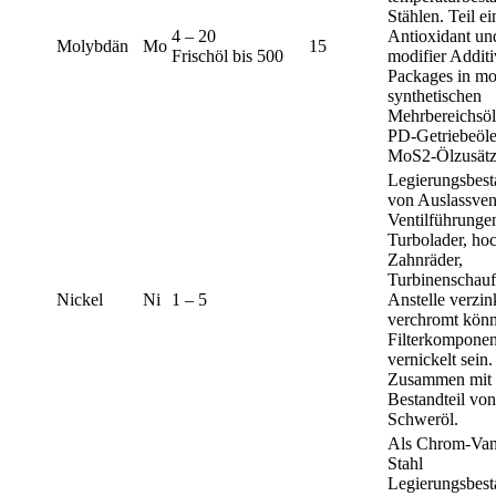
Stählen. Teil ei
4 – 20
Antioxidant und
Molybdän
Mo
15
Frischöl bis 500
modifier Additi
Packages in m
synthetischen
Mehrbereichsö
PD-Getriebeöle
MoS2-Ölzusätz
Legierungsbest
von Auslassvent
Ventilführunge
Turbolader, hoc
Zahnräder,
Turbinenschauf
Nickel
Ni
1 – 5
Anstelle verzin
verchromt könn
Filterkomponen
vernickelt sein.
Zusammen mit
Bestandteil von
Schweröl.
Als Chrom-Va
Stahl
Legierungsbesta