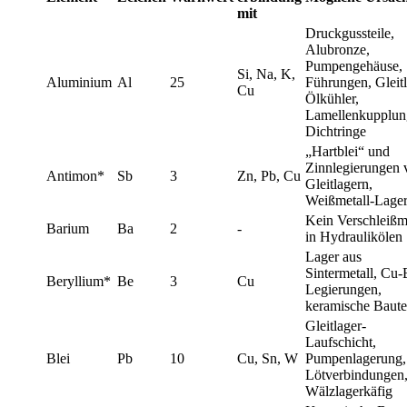
mit
Druckgussteile,
Alubronze,
Pumpengehäuse,
Si, Na, K,
Aluminium
Al
25
Führungen, Gleitl
Cu
Ölkühler,
Lamellenkupplun
Dichtringe
„Hartblei“ und
Zinnlegierungen 
Antimon*
Sb
3
Zn, Pb, Cu
Gleitlagern,
Weißmetall-Lage
Kein Verschleißm
Barium
Ba
2
-
in Hydraulikölen
Lager aus
Sintermetall, Cu-
Beryllium*
Be
3
Cu
Legierungen,
keramische Baute
Gleitlager-
Laufschicht,
Blei
Pb
10
Cu, Sn, W
Pumpenlagerung,
Lötverbindungen
Wälzlagerkäfig