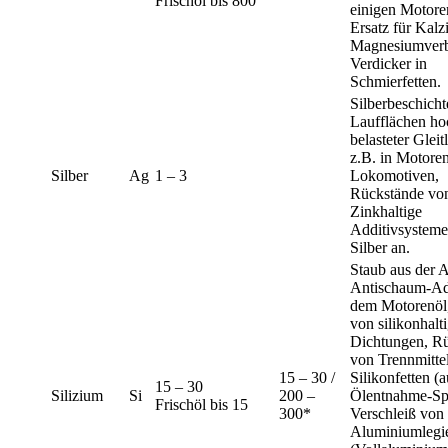
Frischöl bis 800
einigen Motore
Ersatz für Kalz
Magnesiumverb
Verdicker in
Schmierfetten.
Silberbeschicht
Laufflächen ho
belasteter Gleit
z.B. in Motore
Silber
Ag
1 – 3
Lokomotiven,
Rückstände von 
Zinkhaltige
Additivsysteme
Silber an.
Staub aus der A
Antischaum-Add
dem Motorenöl
von silikonhalt
Dichtungen, R
von Trennmitte
15 – 30 /
Silikonfetten (
15 – 30
Silizium
Si
200 –
Ölentnahme-Spr
Frischöl bis 15
300*
Verschleiß von
Aluminiumlegi