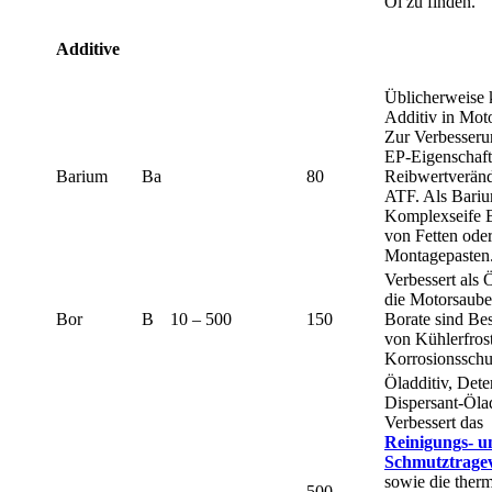
Öl zu finden.
Additive
Üblicherweise 
Additiv in Mot
Zur Verbesseru
EP-Eigenschaft
Barium
Ba
80
Reibwertveränd
ATF. Als Bari
Komplexseife B
von Fetten ode
Montagepasten
Verbessert als 
die Motorsauber
Bor
B
10 – 500
150
Borate sind Bes
von Kühlerfros
Korrosionsschu
Öladditiv, Dete
Dispersant-Ölad
Verbessert das
Reinigungs- u
Schmutztrage
sowie die ther
500 –