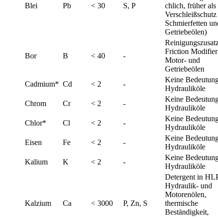
Blei
Pb
< 30
S, P
chlich, früher als
Verschleißschutz
Schmierfetten un
Getriebeölen)
Reinigungszusatz
Friction Modifier
Bor
B
< 40
-
Motor- und
Getriebeölen
Keine Bedeutung
Cadmium*
Cd
< 2
-
Hydrauliköle
Keine Bedeutung
Chrom
Cr
< 2
-
Hydrauliköle
Keine Bedeutung
Chlor*
Cl
< 2
-
Hydrauliköle
Keine Bedeutung
Eisen
Fe
< 2
-
Hydrauliköle
Keine Bedeutung
Kalium
K
< 2
-
Hydrauliköle
Detergent in HL
Hydraulik- und
Motorenölen,
Kalzium
Ca
< 3000
P, Zn, S
thermische
Beständigkeit,