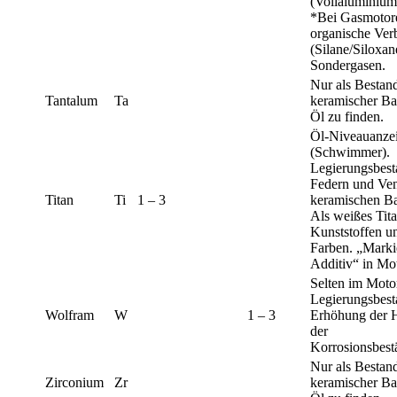
(Voll­aluminiu
*Bei Gasmotor
organische Ver
(Silane/Siloxan
Sondergasen.
Nur als Bestand
Tantalum
Ta
keramischer Ba
Öl zu finden.
Öl-Niveauanze
(Schwimmer).
Legierungsbesta
Federn und Ven
Titan
Ti
1 – 3
keramischen Ba
Als weißes Tita
Kunststoffen u
Farben. „Marki
Additiv“ in Mo
Selten im Moto
Legierungsbesta
Wolfram
W
1 – 3
Erhöhung der H
der
Korrosionsbest
Nur als Bestand
Zirconium
Zr
keramischer Ba