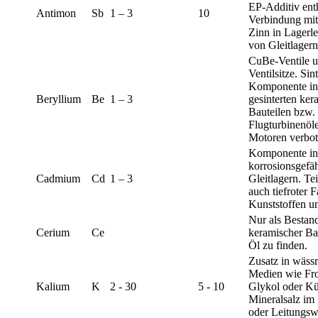
EP-Additiv enth
Antimon
Sb
1 – 3
10
Verbindung mit
Zinn in Lagerl
von Gleitlagern
CuBe-Ventile u
Ventilsitze. Sint
Komponente in
Beryllium
Be
1 – 3
gesinterten ke
Bauteilen bzw. 
Flugturbinenöle
Motoren verbot
Komponente in
korrosionsgefä
Cadmium
Cd
1 – 3
Gleitlagern. Te
auch tiefroter F
Kunststoffen u
Nur als Bestand
Cerium
Ce
keramischer Ba
Öl zu finden.
Zusatz in wäss
Medien wie Fro
Kalium
K
2 - 30
5 - 10
Glykol oder Kü
Mineralsalz im 
oder Leitungsw