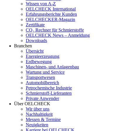
Wissen von A-Z
OELCHECK International
Erfahrungsberichte Kunden
OELCHECKER-Magazin
Zertifikate
CO₂ Rechner für Schmierstoffe
OELCHECK News – Anmeldung
Downloads
Branchen
Übersicht
Energieerzeugung
Erdbewegung
Maschinen- und Anlagenbau
Wartung und Service
Transportwesen
Automobilbereich
Petrochemische Industrie
Schmierstoff-Lieferanten
Private Anwender
Über OELCHECK
Wir über uns
Nachhaltigkeit
Messen & Termine
Neuigkeiten
Karriere bei OELCHECK