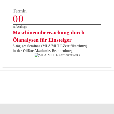
Termin
00
auf Anfrage
Maschinenüberwachung durch
Ölanalysen für Einsteiger
3-tägiges Seminar (MLA/MLT I-Zertifikatskurs)
in der OilDoc Akademie, Brannenburg
Facebook
LinkedIn
YouTube
XING
Instagram