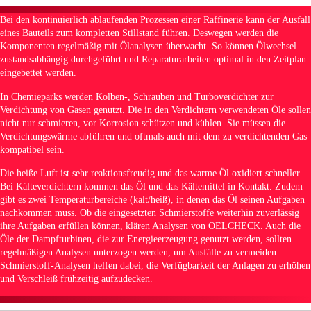
Bei den kontinuierlich ablaufenden Prozessen einer Raffinerie kann der Ausfall
eines Bauteils zum kompletten Stillstand führen. Deswegen werden die
Komponenten regelmäßig mit Ölanalysen überwacht. So können Ölwechsel
zustandsabhängig durchgeführt und Reparaturarbeiten optimal in den Zeitplan
eingebettet werden.
In Chemieparks werden Kolben-, Schrauben und Turboverdichter zur
Verdichtung von Gasen genutzt. Die in den Verdichtern verwendeten Öle sollen
nicht nur schmieren, vor Korrosion schützen und kühlen. Sie müssen die
Verdichtungswärme abführen und oftmals auch mit dem zu verdichtenden Gas
kompatibel sein.
Die heiße Luft ist sehr reaktionsfreudig und das warme Öl oxidiert schneller.
Bei Kälteverdichtern kommen das Öl und das Kältemittel in Kontakt. Zudem
gibt es zwei Temperaturbereiche (kalt/heiß), in denen das Öl seinen Aufgaben
nachkommen muss. Ob die eingesetzten Schmierstoffe weiterhin zuverlässig
ihre Aufgaben erfüllen können, klären Analysen von OELCHECK. Auch die
Öle der Dampfturbinen, die zur Energieerzeugung genutzt werden, sollten
regelmäßigen Analysen unterzogen werden, um Ausfälle zu vermeiden.
Schmierstoff-Analysen helfen dabei, die Verfügbarkeit der Anlagen zu erhöhen
und Verschleiß frühzeitig aufzudecken.