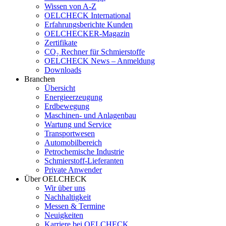
Wissen von A-Z
OELCHECK International
Erfahrungsberichte Kunden
OELCHECKER-Magazin
Zertifikate
CO₂ Rechner für Schmierstoffe
OELCHECK News – Anmeldung
Downloads
Branchen
Übersicht
Energieerzeugung
Erdbewegung
Maschinen- und Anlagenbau
Wartung und Service
Transportwesen
Automobilbereich
Petrochemische Industrie
Schmierstoff-Lieferanten
Private Anwender
Über OELCHECK
Wir über uns
Nachhaltigkeit
Messen & Termine
Neuigkeiten
Karriere bei OELCHECK