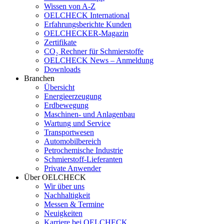
Wissen von A-Z
OELCHECK International
Erfahrungsberichte Kunden
OELCHECKER-Magazin
Zertifikate
CO₂ Rechner für Schmierstoffe
OELCHECK News – Anmeldung
Downloads
Branchen
Übersicht
Energieerzeugung
Erdbewegung
Maschinen- und Anlagenbau
Wartung und Service
Transportwesen
Automobilbereich
Petrochemische Industrie
Schmierstoff-Lieferanten
Private Anwender
Über OELCHECK
Wir über uns
Nachhaltigkeit
Messen & Termine
Neuigkeiten
Karriere bei OELCHECK