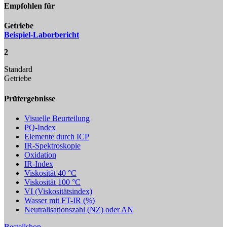
Empfohlen für
Getriebe
Beispiel-Laborbericht
2
Standard
Getriebe
Prüfergebnisse
Visuelle Beurteilung
PQ-Index
Elemente durch ICP
IR-Spektroskopie
Oxidation
IR-Index
Viskosität 40 °C
Viskosität 100 °C
VI (Viskositätsindex)
Wasser mit FT-IR (%)
Neutralisationszahl (NZ) oder AN
Bestellshop