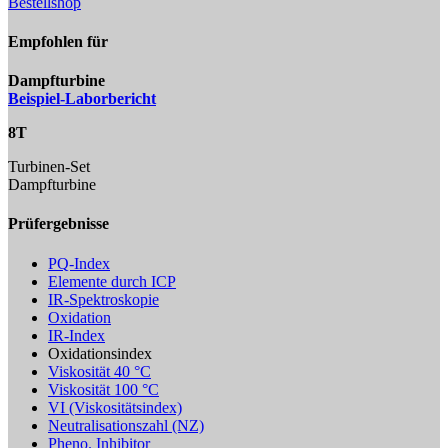
Bestellshop
Empfohlen für
Dampfturbine
Beispiel-Laborbericht
8T
Turbinen-Set
Dampfturbine
Prüfergebnisse
PQ-Index
Elemente durch ICP
IR-Spektroskopie
Oxidation
IR-Index
Oxidationsindex
Viskosität 40 °C
Viskosität 100 °C
VI (Viskositätsindex)
Neutralisationszahl (NZ)
Pheno. Inhibitor