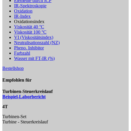
Elemente durch ICP
IR-Spektroskopie
Oxidation
IR-Index
Oxidationsindex
Viskosität 40 °C
Viskosität 100 °C
VI (Viskositätsindex)
Neutralisationszahl (NZ)
Pheno. Inhibitor
Farbzahl
Wasser mit FT-IR (%)
Bestellshop
Empfohlen für
Turbinen-Steuerkreislauf
Beispiel-Laborbericht
4T
Turbinen-Set
Turbine - Steuerkreislauf