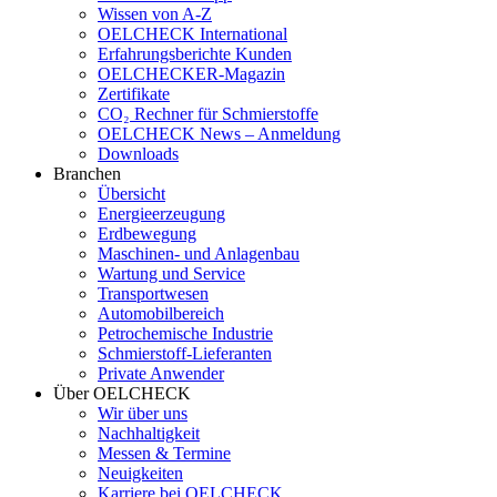
Wissen von A-Z
OELCHECK International
Erfahrungsberichte Kunden
OELCHECKER-Magazin
Zertifikate
CO₂ Rechner für Schmierstoffe
OELCHECK News – Anmeldung
Downloads
Branchen
Übersicht
Energieerzeugung
Erdbewegung
Maschinen- und Anlagenbau
Wartung und Service
Transportwesen
Automobilbereich
Petrochemische Industrie
Schmierstoff-Lieferanten
Private Anwender
Über OELCHECK
Wir über uns
Nachhaltigkeit
Messen & Termine
Neuigkeiten
Karriere bei OELCHECK