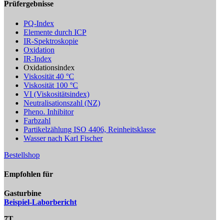
Prüfergebnisse
PQ-Index
Elemente durch ICP
IR-Spektroskopie
Oxidation
IR-Index
Oxidationsindex
Viskosität 40 °C
Viskosität 100 °C
VI (Viskositätsindex)
Neutralisationszahl (NZ)
Pheno. Inhibitor
Farbzahl
Partikelzählung ISO 4406, Reinheitsklasse
Wasser nach Karl Fischer
Bestellshop
Empfohlen für
Gasturbine
Beispiel-Laborbericht
7T