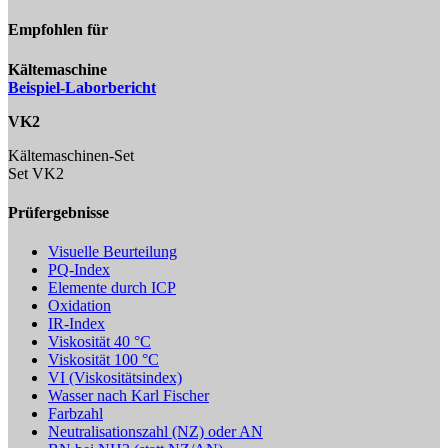
Empfohlen für
Kältemaschine
Beispiel-Laborbericht
VK2
Kältemaschinen-Set
Set VK2
Prüfergebnisse
Visuelle Beurteilung
PQ-Index
Elemente durch ICP
Oxidation
IR-Index
Viskosität 40 °C
Viskosität 100 °C
VI (Viskositätsindex)
Wasser nach Karl Fischer
Farbzahl
Neutralisationszahl (NZ) oder AN