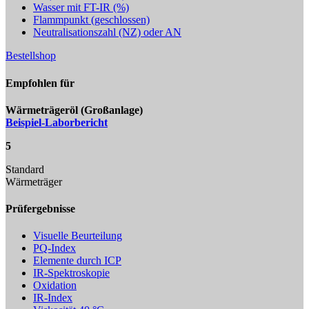
Wasser mit FT-IR (%)
Flammpunkt (geschlossen)
Neutralisationszahl (NZ) oder AN
Bestellshop
Empfohlen für
Wärmeträgeröl (Großanlage)
Beispiel-Laborbericht
5
Standard
Wärmeträger
Prüfergebnisse
Visuelle Beurteilung
PQ-Index
Elemente durch ICP
IR-Spektroskopie
Oxidation
IR-Index