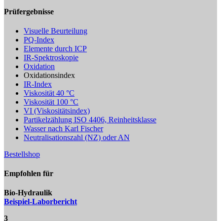
Prüfergebnisse
Visuelle Beurteilung
PQ-Index
Elemente durch ICP
IR-Spektroskopie
Oxidation
Oxidationsindex
IR-Index
Viskosität 40 °C
Viskosität 100 °C
VI (Viskositätsindex)
Partikelzählung ISO 4406, Reinheitsklasse
Wasser nach Karl Fischer
Neutralisationszahl (NZ) oder AN
Bestellshop
Empfohlen für
Bio-Hydraulik
Beispiel-Laborbericht
3