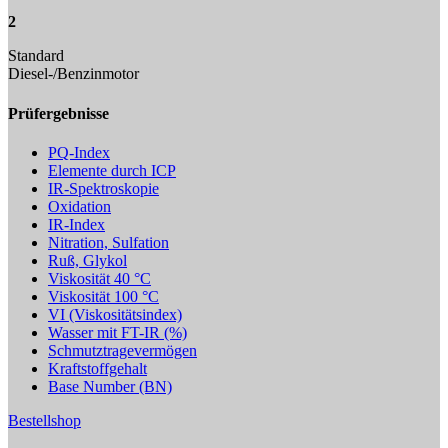
2
Standard
Diesel-/Benzinmotor
Prüfergebnisse
PQ-Index
Elemente durch ICP
IR-Spektroskopie
Oxidation
IR-Index
Nitration, Sulfation
Ruß, Glykol
Viskosität 40 °C
Viskosität 100 °C
VI (Viskositätsindex)
Wasser mit FT-IR (%)
Schmutztragevermögen
Kraftstoffgehalt
Base Number (BN)
Bestellshop