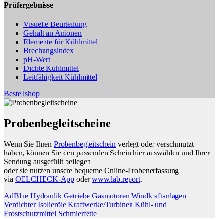
Prüfergebnisse
Visuelle Beurteilung
Gehalt an Anionen
Elemente für Kühlmittel
Brechungsindex
pH-Wert
Dichte Kühlmittel
Leitfähigkeit Kühlmittel
Bestellshop
Probenbegleitscheine
Wenn Sie Ihren
Probenbegleitschein
verlegt oder verschmutzt
haben, können Sie den passenden Schein hier auswählen und Ihrer
Sendung ausgefüllt beilegen
oder sie nutzen unsere bequeme Online-Probenerfassung
via
OELCHECK-App
oder
www.lab.report
.
AdBlue
Hydraulik
Getriebe
Gasmotoren
Windkraftanlagen
Verdichter
Isolieröle
Kraftwerke/Turbinen
Kühl- und
Frostschutzmittel
Schmierfette