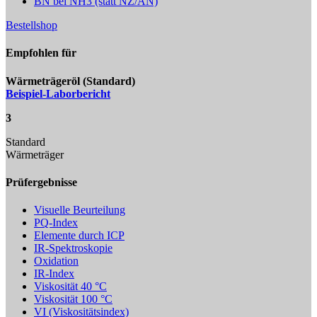
BN bei NH3 (statt NZ/AN)
Bestellshop
Empfohlen für
Wärmeträgeröl (Standard)
Beispiel-Laborbericht
3
Standard
Wärmeträger
Prüfergebnisse
Visuelle Beurteilung
PQ-Index
Elemente durch ICP
IR-Spektroskopie
Oxidation
IR-Index
Viskosität 40 °C
Viskosität 100 °C
VI (Viskositätsindex)