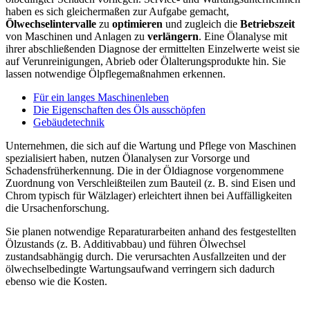
haben es sich gleichermaßen zur Aufgabe gemacht,
Ölwechselintervalle
zu
optimieren
und zugleich die
Betriebszeit
von Maschinen und Anlagen zu
verlängern
. Eine Ölanalyse mit
ihrer abschließenden Diagnose der ermittelten Einzelwerte weist sie
auf Verunreinigungen, Abrieb oder Ölalterungsprodukte hin. Sie
lassen notwendige Ölpflegemaßnahmen erkennen.
Für ein langes Maschinenleben
Die Eigenschaften des Öls ausschöpfen
Gebäudetechnik
Unternehmen, die sich auf die Wartung und Pflege von Maschinen
spezialisiert haben, nutzen Ölanalysen zur Vorsorge und
Schadensfrüherkennung. Die in der Öldiagnose vorgenommene
Zuordnung von Verschleißteilen zum Bauteil (z. B. sind Eisen und
Chrom typisch für Wälzlager) erleichtert ihnen bei Auffälligkeiten
die Ursachenforschung.
Sie planen notwendige Reparaturarbeiten anhand des festgestellten
Ölzustands (z. B. Additivabbau) und führen Ölwechsel
zustandsabhängig durch. Die verursachten Ausfallzeiten und der
ölwechselbedingte Wartungsaufwand verringern sich dadurch
ebenso wie die Kosten.