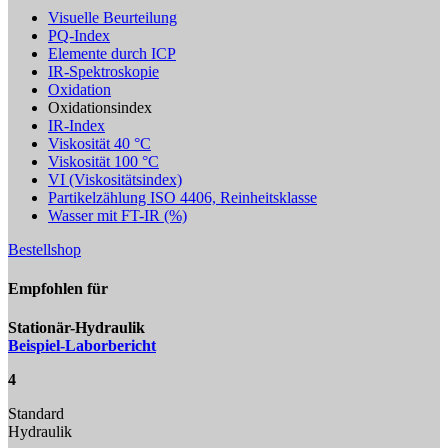
Visuelle Beurteilung
PQ-Index
Elemente durch ICP
IR-Spektroskopie
Oxidation
Oxidationsindex
IR-Index
Viskosität 40 °C
Viskosität 100 °C
VI (Viskositätsindex)
Partikelzählung ISO 4406, Reinheitsklasse
Wasser mit FT-IR (%)
Bestellshop
Empfohlen für
Stationär-Hydraulik
Beispiel-Laborbericht
4
Standard
Hydraulik