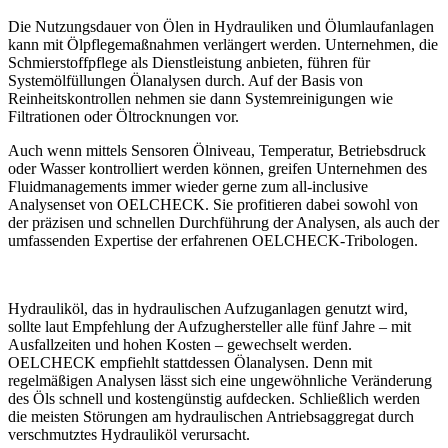
Die Nutzungsdauer von Ölen in Hydrauliken und Ölumlaufanlagen
kann mit Ölpflegemaßnahmen verlängert werden. Unternehmen, die
Schmierstoffpflege als Dienstleistung anbieten, führen für
Systemölfüllungen Ölanalysen durch. Auf der Basis von
Reinheitskontrollen nehmen sie dann Systemreinigungen wie
Filtrationen oder Öltrocknungen vor.
Auch wenn mittels Sensoren Ölniveau, Temperatur, Betriebsdruck
oder Wasser kontrolliert werden können, greifen Unternehmen des
Fluidmanagements immer wieder gerne zum all-inclusive
Analysenset von OELCHECK. Sie profitieren dabei sowohl von
der präzisen und schnellen Durchführung der Analysen, als auch der
umfassenden Expertise der erfahrenen OELCHECK-Tribologen.
Hydrauliköl, das in hydraulischen Aufzuganlagen genutzt wird,
sollte laut Empfehlung der Aufzughersteller alle fünf Jahre – mit
Ausfallzeiten und hohen Kosten – gewechselt werden.
OELCHECK empfiehlt stattdessen Ölanalysen. Denn mit
regelmäßigen Analysen lässt sich eine ungewöhnliche Veränderung
des Öls schnell und kostengünstig aufdecken. Schließlich werden
die meisten Störungen am hydraulischen Antriebsaggregat durch
verschmutztes Hydrauliköl verursacht.