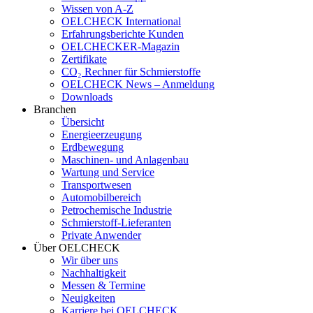
Wissen von A-Z
OELCHECK International
Erfahrungsberichte Kunden
OELCHECKER-Magazin
Zertifikate
CO₂ Rechner für Schmierstoffe
OELCHECK News – Anmeldung
Downloads
Branchen
Übersicht
Energieerzeugung
Erdbewegung
Maschinen- und Anlagenbau
Wartung und Service
Transportwesen
Automobilbereich
Petrochemische Industrie
Schmierstoff-Lieferanten
Private Anwender
Über OELCHECK
Wir über uns
Nachhaltigkeit
Messen & Termine
Neuigkeiten
Karriere bei OELCHECK