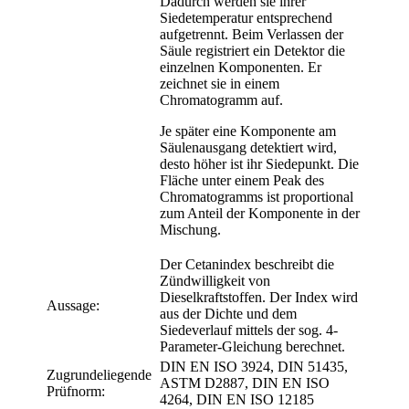
Dadurch werden sie ihrer
Siedetemperatur entsprechend
aufgetrennt. Beim Verlassen der
Säule registriert ein Detektor die
einzelnen Komponenten. Er
zeichnet sie in einem
Chromatogramm auf.
Je später eine Komponente am
Säulenausgang detektiert wird,
desto höher ist ihr Siedepunkt. Die
Fläche unter einem Peak des
Chromatogramms ist proportional
zum Anteil der Komponente in der
Mischung.
Der Cetanindex beschreibt die
Zündwilligkeit von
Dieselkraftstoffen. Der Index wird
Aussage:
aus der Dichte und dem
Siedeverlauf mittels der sog. 4-
Parameter-Gleichung berechnet.
DIN EN ISO 3924, DIN 51435,
Zugrundeliegende
ASTM D2887, DIN EN ISO
Prüfnorm:
4264, DIN EN ISO 12185