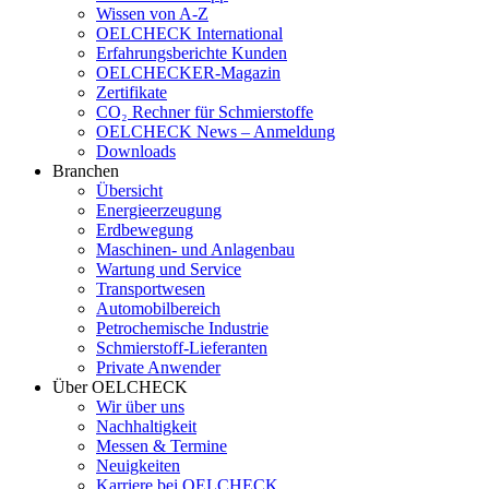
Wissen von A-Z
OELCHECK International
Erfahrungsberichte Kunden
OELCHECKER-Magazin
Zertifikate
CO₂ Rechner für Schmierstoffe
OELCHECK News – Anmeldung
Downloads
Branchen
Übersicht
Energieerzeugung
Erdbewegung
Maschinen- und Anlagenbau
Wartung und Service
Transportwesen
Automobilbereich
Petrochemische Industrie
Schmierstoff-Lieferanten
Private Anwender
Über OELCHECK
Wir über uns
Nachhaltigkeit
Messen & Termine
Neuigkeiten
Karriere bei OELCHECK