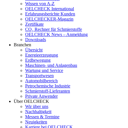
Wissen von A-Z
OELCHECK International
Erfahrungsberichte Kunden
OELCHECKER-Magazin
Zertifikate
CO₂ Rechner für Schmierstoffe
OELCHECK News – Anmeldung
Downloads
Branchen
Übersicht
Energieerzeugung
Erdbewegung
Maschinen- und Anlagenbau
Wartung und Service
Transportwesen
Automobilbereich
Petrochemische Industrie
Schmierstoff-Lieferanten
Private Anwender
Über OELCHECK
Wir über uns
Nachhaltigkeit
Messen & Termine
Neuigkeiten
Karriere bei OELCHECK