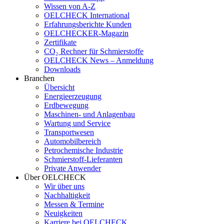
Wissen von A-Z
OELCHECK International
Erfahrungsberichte Kunden
OELCHECKER-Magazin
Zertifikate
CO₂ Rechner für Schmierstoffe
OELCHECK News – Anmeldung
Downloads
Branchen
Übersicht
Energieerzeugung
Erdbewegung
Maschinen- und Anlagenbau
Wartung und Service
Transportwesen
Automobilbereich
Petrochemische Industrie
Schmierstoff-Lieferanten
Private Anwender
Über OELCHECK
Wir über uns
Nachhaltigkeit
Messen & Termine
Neuigkeiten
Karriere bei OELCHECK