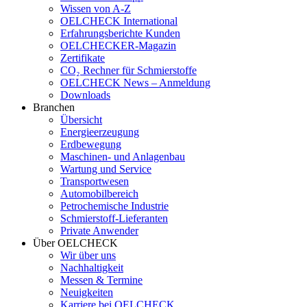
Wissen von A-Z
OELCHECK International
Erfahrungsberichte Kunden
OELCHECKER-Magazin
Zertifikate
CO₂ Rechner für Schmierstoffe
OELCHECK News – Anmeldung
Downloads
Branchen
Übersicht
Energieerzeugung
Erdbewegung
Maschinen- und Anlagenbau
Wartung und Service
Transportwesen
Automobilbereich
Petrochemische Industrie
Schmierstoff-Lieferanten
Private Anwender
Über OELCHECK
Wir über uns
Nachhaltigkeit
Messen & Termine
Neuigkeiten
Karriere bei OELCHECK