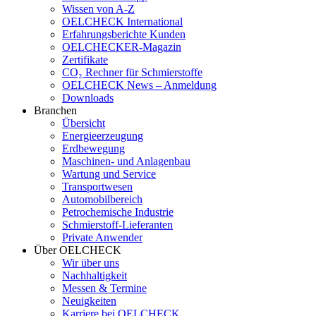
Wissen von A-Z
OELCHECK International
Erfahrungsberichte Kunden
OELCHECKER-Magazin
Zertifikate
CO₂ Rechner für Schmierstoffe
OELCHECK News – Anmeldung
Downloads
Branchen
Übersicht
Energieerzeugung
Erdbewegung
Maschinen- und Anlagenbau
Wartung und Service
Transportwesen
Automobilbereich
Petrochemische Industrie
Schmierstoff-Lieferanten
Private Anwender
Über OELCHECK
Wir über uns
Nachhaltigkeit
Messen & Termine
Neuigkeiten
Karriere bei OELCHECK