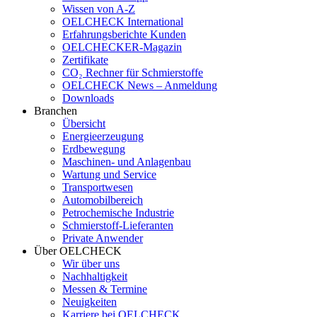
Wissen von A-Z
OELCHECK International
Erfahrungsberichte Kunden
OELCHECKER-Magazin
Zertifikate
CO₂ Rechner für Schmierstoffe
OELCHECK News – Anmeldung
Downloads
Branchen
Übersicht
Energieerzeugung
Erdbewegung
Maschinen- und Anlagenbau
Wartung und Service
Transportwesen
Automobilbereich
Petrochemische Industrie
Schmierstoff-Lieferanten
Private Anwender
Über OELCHECK
Wir über uns
Nachhaltigkeit
Messen & Termine
Neuigkeiten
Karriere bei OELCHECK