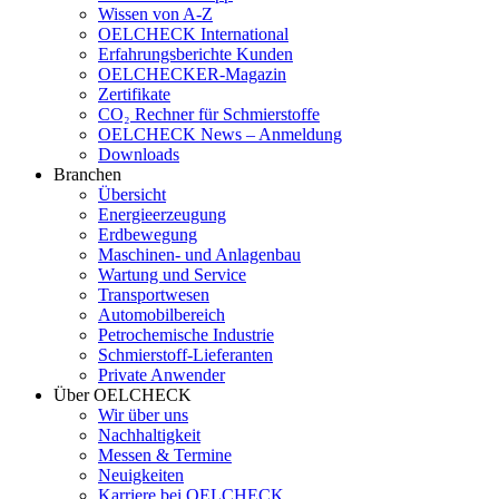
Wissen von A-Z
OELCHECK International
Erfahrungsberichte Kunden
OELCHECKER-Magazin
Zertifikate
CO₂ Rechner für Schmierstoffe
OELCHECK News – Anmeldung
Downloads
Branchen
Übersicht
Energieerzeugung
Erdbewegung
Maschinen- und Anlagenbau
Wartung und Service
Transportwesen
Automobilbereich
Petrochemische Industrie
Schmierstoff-Lieferanten
Private Anwender
Über OELCHECK
Wir über uns
Nachhaltigkeit
Messen & Termine
Neuigkeiten
Karriere bei OELCHECK