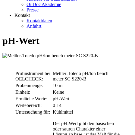
OilDoc Akademie
Presse
Kontakt
Kontaktdaten
Anfahrt
pH-Wert
Prüfinstrument bei
Mettler-Toledo pH/Ion bench
OELCHECK:
meter SC S220-B
Probenmenge:
10 ml
Einheit:
Keine
Ermittelte Werte:
pH-Wert
Wertebereich:
0-14
Untersuchung für:
Kühlmittel
Der pH-Wert gibt den basischen
oder sauren Charakter einer
Lösung an bzw. ist das Maß für die