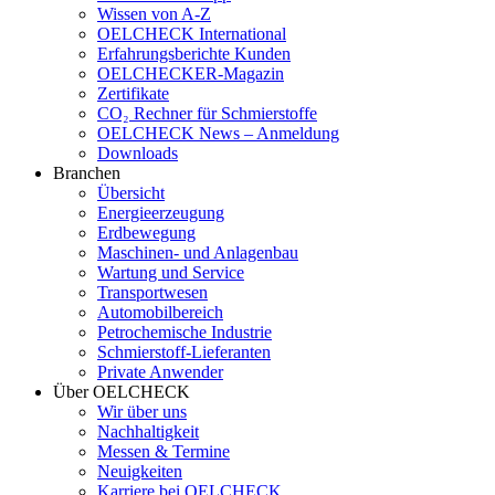
Wissen von A-Z
OELCHECK International
Erfahrungsberichte Kunden
OELCHECKER-Magazin
Zertifikate
CO₂ Rechner für Schmierstoffe
OELCHECK News – Anmeldung
Downloads
Branchen
Übersicht
Energieerzeugung
Erdbewegung
Maschinen- und Anlagenbau
Wartung und Service
Transportwesen
Automobilbereich
Petrochemische Industrie
Schmierstoff-Lieferanten
Private Anwender
Über OELCHECK
Wir über uns
Nachhaltigkeit
Messen & Termine
Neuigkeiten
Karriere bei OELCHECK