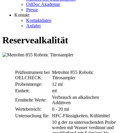
OilDoc Akademie
Presse
Kontakt
Kontaktdaten
Anfahrt
Reservealkalität
Prüfinstrument bei
Metrohm 855 Robotic
OELCHECK:
Titrosampler
Probenmenge:
12 ml
Einheit:
ml
Verbrauch an alkalischen
Ermittelte Werte:
Additiven
Wertebereich:
0 - 20 ml
Untersuchung für:
HFC-Flüssigkeiten, Kühlmittel
10 g der zu untersuchenden Probe
werden mit Wasser verdünnt und
anschließend mit Salzsäure bis