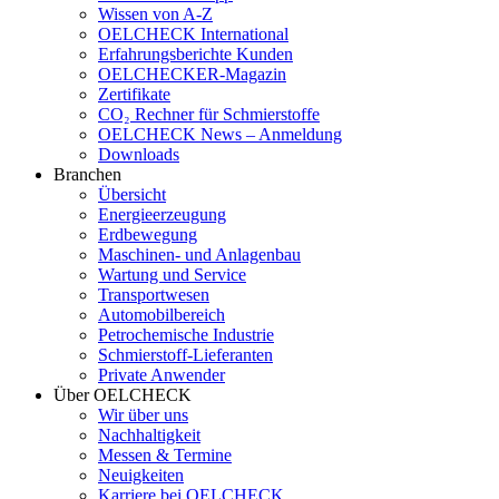
Wissen von A-Z
OELCHECK International
Erfahrungsberichte Kunden
OELCHECKER-Magazin
Zertifikate
CO₂ Rechner für Schmierstoffe
OELCHECK News – Anmeldung
Downloads
Branchen
Übersicht
Energieerzeugung
Erdbewegung
Maschinen- und Anlagenbau
Wartung und Service
Transportwesen
Automobilbereich
Petrochemische Industrie
Schmierstoff-Lieferanten
Private Anwender
Über OELCHECK
Wir über uns
Nachhaltigkeit
Messen & Termine
Neuigkeiten
Karriere bei OELCHECK