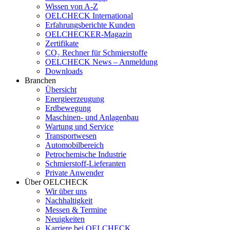
Wissen von A-Z
OELCHECK International
Erfahrungsberichte Kunden
OELCHECKER-Magazin
Zertifikate
CO₂ Rechner für Schmierstoffe
OELCHECK News – Anmeldung
Downloads
Branchen
Übersicht
Energieerzeugung
Erdbewegung
Maschinen- und Anlagenbau
Wartung und Service
Transportwesen
Automobilbereich
Petrochemische Industrie
Schmierstoff-Lieferanten
Private Anwender
Über OELCHECK
Wir über uns
Nachhaltigkeit
Messen & Termine
Neuigkeiten
Karriere bei OELCHECK