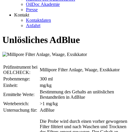
OilDoc Akademie
Presse
Kontakt
Kontaktdaten
Anfahrt
Unlösliches AdBlue
Prüfinstrument bei
Millipore Filter Anlage, Waage, Exsikkator
OELCHECK:
Probenmenge:
300 ml
Einheit:
mg/kg
Bestimmung des Gehalts an unlöslichen
Ermittelte Werte:
Bestandteilen in AdBlue
Wertebereich:
>1 mg/kg
Untersuchung für:
AdBlue
Die Probe wird durch einen vorher gewogenen
Filter filtriert und nach Waschen und Trocknen
des Filters erneut gewogen. Der Gehalt an