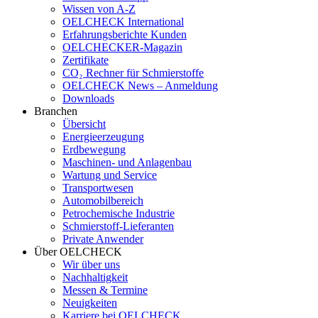
Wissen von A-Z
OELCHECK International
Erfahrungsberichte Kunden
OELCHECKER-Magazin
Zertifikate
CO₂ Rechner für Schmierstoffe
OELCHECK News – Anmeldung
Downloads
Branchen
Übersicht
Energieerzeugung
Erdbewegung
Maschinen- und Anlagenbau
Wartung und Service
Transportwesen
Automobilbereich
Petrochemische Industrie
Schmierstoff-Lieferanten
Private Anwender
Über OELCHECK
Wir über uns
Nachhaltigkeit
Messen & Termine
Neuigkeiten
Karriere bei OELCHECK