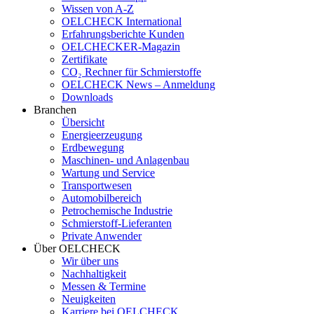
Wissen von A-Z
OELCHECK International
Erfahrungsberichte Kunden
OELCHECKER-Magazin
Zertifikate
CO₂ Rechner für Schmierstoffe
OELCHECK News – Anmeldung
Downloads
Branchen
Übersicht
Energieerzeugung
Erdbewegung
Maschinen- und Anlagenbau
Wartung und Service
Transportwesen
Automobilbereich
Petrochemische Industrie
Schmierstoff-Lieferanten
Private Anwender
Über OELCHECK
Wir über uns
Nachhaltigkeit
Messen & Termine
Neuigkeiten
Karriere bei OELCHECK