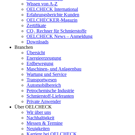
Wissen von A-Z
OELCHECK International
Erfahrungsberichte Kunden
OELCHECKER-Magazin
Zertifikate
CO₂ Rechner für Schmierstoffe
OELCHECK News – Anmeldung
Downloads
Branchen
Übersicht
Energieerzeugung
Erdbewegung
Maschinen- und Anlagenbau
Wartung und Service
Transportwesen
Automobilbereich
Petrochemische Industrie
Schmierstoff-Lieferanten
Private Anwender
Über OELCHECK
Wir über uns
Nachhaltigkeit
Messen & Termine
Neuigkeiten
Karriere bei OELCHECK