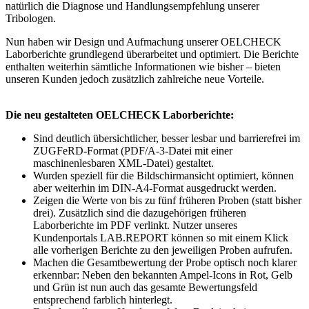
natürlich die Diagnose und Handlungsempfehlung unserer
Tribologen.
Nun haben wir Design und Aufmachung unserer OELCHECK
Laborberichte grundlegend über­arbeitet und optimiert. Die Berichte
enthalten weiterhin sämtliche Informationen wie bisher – bieten
unseren Kunden jedoch zusätzlich zahlreiche neue Vorteile.
Die neu gestalteten OELCHECK Laborberichte:
Sind deutlich übersichtlicher, besser lesbar und barrierefrei im
ZUGFeRD-Format (PDF/A-3-Datei mit einer
maschinenlesbaren XML-Datei) gestaltet.
Wurden speziell für die Bildschirmansicht optimiert, können
aber weiterhin im DIN-A4-Format ausgedruckt werden.
Zeigen die Werte von bis zu fünf früheren Proben (statt bisher
drei). Zusätzlich sind die dazugehörigen früheren
Laborberichte im PDF verlinkt. Nutzer unseres
Kundenportals LAB.REPORT können so mit einem Klick
alle vorherigen Berichte zu den jeweiligen Proben aufrufen.
Machen die Gesamtbewertung der Probe optisch noch klarer
erkennbar: Neben den bekannten Ampel-Icons in Rot, Gelb
und Grün ist nun auch das gesamte Bewertungsfeld
entsprechend farblich hinterlegt.