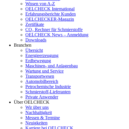
Wissen von A-Z
OELCHECK International
Erfahrungsberichte Kunden
OELCHECKER-Magazin
Zertifikate
CO₂ Rechner für Schmierstoffe
OELCHECK News – Anmeldung
Downloads
Branchen
Übersicht
Energieerzeugung
Erdbewegung
Maschinen- und Anlagenbau
Wartung und Service
Transportwesen
Automobilbereich
Petrochemische Industrie
Schmierstoff-Lieferanten
Private Anwender
Über OELCHECK
Wir über uns
Nachhaltigkeit
Messen & Termine
Neuigkeiten
Karriere bei OELCHECK