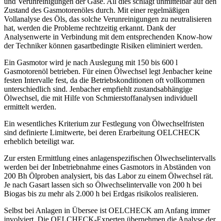
und Verunreinigungen der Gase. All dies schlägt unmittelbar auf den
Zustand des Gasmotorenöles durch. Mit einer regelmäßigen
Vollanalyse des Öls, das solche Verunreinigungen zu neutralisieren
hat, werden die Probleme rechtzeitig erkannt. Dank der
Analysenwerte in Verbindung mit dem entsprechenden Know-how
der Techniker können gasartbedingte Risiken eliminiert werden.
Ein Gasmotor wird je nach Auslegung mit 150 bis 600 l
Gasmotorenöl betrieben. Für einen Ölwechsel legt Jenbacher keine
festen Intervalle fest, da die Betriebskonditionen oft vollkommen
unterschiedlich sind. Jenbacher empfiehlt zustandsabhängige
Ölwechsel, die mit Hilfe von Schmierstoffanalysen individuell
ermittelt werden.
Ein wesentliches Kriterium zur Festlegung von Ölwechselfristen
sind definierte Limitwerte, bei deren Erarbeitung OELCHECK
erheblich beteiligt war.
Zur ersten Ermittlung eines anlagenspezifischen Ölwechselintervalls
werden bei der Inbetriebnahme eines Gasmotors in Abständen von
200 Bh Ölproben analysiert, bis das Labor zu einem Ölwechsel rät.
Je nach Gasart lassen sich so Ölwechselintervalle von 200 h bei
Biogas bis zu mehr als 2.000 h bei Erdgas risikolos realisieren.
Selbst bei Anlagen in Übersee ist OELCHECK am Anfang immer
involviert. Die OELCHECK-Experten übernehmen die Analyse der