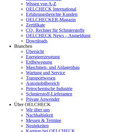
Wissen von A-Z
OELCHECK International
Erfahrungsberichte Kunden
OELCHECKER-Magazin
Zertifikate
CO₂ Rechner für Schmierstoffe
OELCHECK News – Anmeldung
Downloads
Branchen
Übersicht
Energieerzeugung
Erdbewegung
Maschinen- und Anlagenbau
Wartung und Service
Transportwesen
Automobilbereich
Petrochemische Industrie
Schmierstoff-Lieferanten
Private Anwender
Über OELCHECK
Wir über uns
Nachhaltigkeit
Messen & Termine
Neuigkeiten
Karriere bei OELCHECK