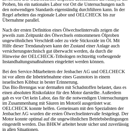
Proben, bis ein nationales Labor vor Ort die Untersuchungen nach
den notwendigen Standards eigenständig durchführen kann. In der
Regel arbeiten das regionale Labor und OELCHECK bis zur
Übernahme parallel.
Nach der ersten Definition eines Ölwechselintervalls zeigen die
jeweils zum Zeitpunkt des Ölwechsels entnommenen Ölproben
ungewöhnlichen Verschleiß oder zu viele Stickoxide im Öl. Mit
Hilfe dieser Trendanalysen kann der Zustand einer Anlage auch
versicherungstechnisch gut überwacht werden, da durch die
Hinweise der OELCHECK-Tribologen rechtzeitig vorbeugende
Instandhaltungsmaßnahmen eingeleitet werden können.
Bei den Service-Mitarbeitern der Jenbacher AG und OELCHECK
ist vor allem die Inbetriebnahme eines Gasmotors in einem
israelischen Kibbuz in bester Erinnerung.
Das Bio-Brenngas war dermaßen mit Schadstoffen belastet, dass es
einen absoluten Risikofaktor für den Motor darstellte. Außerdem
gab es vor Ort kein Labor, das für die notwendigen Untersuchungen
im Zusammenhang mit Säuren im Motoröl ausgerüstet war.
OELCHECK konnte helfen. Gemeinsam mit den Spezialisten der
Jenbacher AG wurden die ersten Ölwechselintervalle festgelegt. Der
Motor konnte optimal auf die ungewöhnlichen Betriebsbedingungen
eingestellt werden. Das BHKW arbeitet heute sicher und zuverlässig
in allen Situationen.