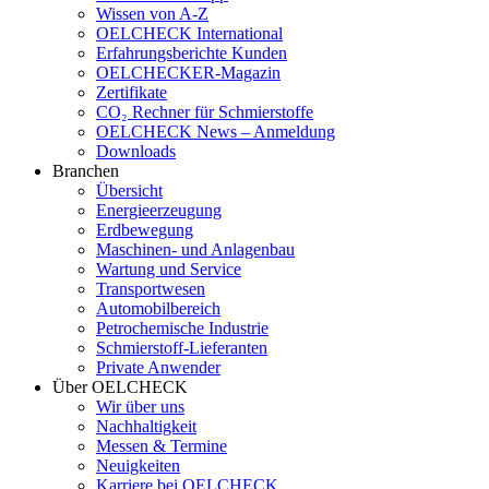
Wissen von A-Z
OELCHECK International
Erfahrungsberichte Kunden
OELCHECKER-Magazin
Zertifikate
CO₂ Rechner für Schmierstoffe
OELCHECK News – Anmeldung
Downloads
Branchen
Übersicht
Energieerzeugung
Erdbewegung
Maschinen- und Anlagenbau
Wartung und Service
Transportwesen
Automobilbereich
Petrochemische Industrie
Schmierstoff-Lieferanten
Private Anwender
Über OELCHECK
Wir über uns
Nachhaltigkeit
Messen & Termine
Neuigkeiten
Karriere bei OELCHECK