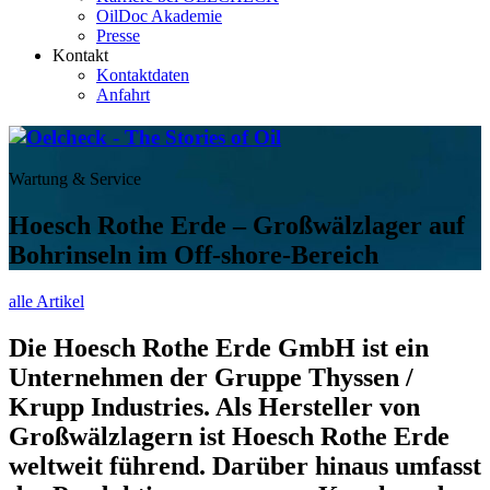
OilDoc Akademie
Presse
Kontakt
Kontaktdaten
Anfahrt
Wartung & Service
Hoesch Rothe Erde – Großwälzlager auf
Bohrinseln im Off-shore-Bereich
alle Artikel
Die Hoesch Rothe Erde GmbH ist ein
Unternehmen der Gruppe Thyssen /
Krupp Industries. Als Hersteller von
Großwälzlagern ist Hoesch Rothe Erde
weltweit führend. Darüber hinaus umfasst