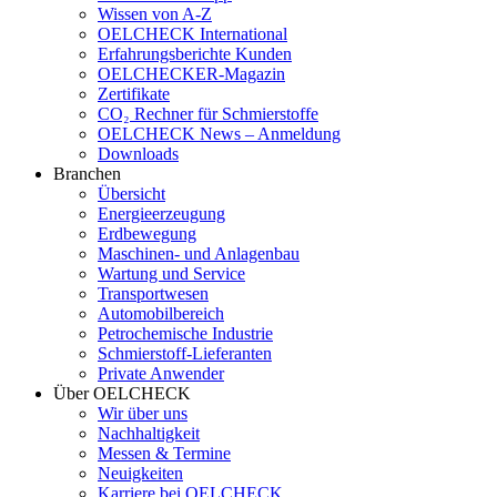
Wissen von A-Z
OELCHECK International
Erfahrungsberichte Kunden
OELCHECKER-Magazin
Zertifikate
CO₂ Rechner für Schmierstoffe
OELCHECK News – Anmeldung
Downloads
Branchen
Übersicht
Energieerzeugung
Erdbewegung
Maschinen- und Anlagenbau
Wartung und Service
Transportwesen
Automobilbereich
Petrochemische Industrie
Schmierstoff-Lieferanten
Private Anwender
Über OELCHECK
Wir über uns
Nachhaltigkeit
Messen & Termine
Neuigkeiten
Karriere bei OELCHECK