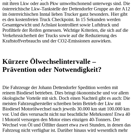
mit ihren Lkw oder auch Pkw umweltschonend unterwegs sind. Die
österreichische Lkw-Tankstelle der Dettendorfer Gruppe an der A12
im österreichischen Inntal lieben Trucker ganz besonders. Hier gibt
es den kostenfreien Truck Checkpoint. In 15 Sekunden werden
Gesamtgewicht und Achslast kontrolliert sowie Luftdruck und
Profiltiefe der Reifen gemessen. Wichtige Kriterien, die sich auf die
Verkehrssicherheit der Trucks sowie auf die Reduzierung des
Kraftstoffverbrauchs und der CO2-Emissionen auswirken.
Kürzere Ölwechselintervalle –
Prävention oder Notwendigkeit?
Die Fahrzeuge der Johann Dettendorfer Spedition werden mit
reinem Biodiesel betrieben. Dies bringt ökonomische und vor allem
ökologische Vorteile mit sich. Doch einen Nachteil gibt es auch: Die
meisten Fahrzeughersteller schreiben beim Betrieb der Lkw mit
Biodiesel Motorölwechsel nach jeweils 30.000 km statt 100.000 km
vor. Und dies verursacht nicht nur beachtliche Mehrkosten! Etwa 40
l Motoröl versorgen den Motor eines einzigen 40-Tonners. Der
Wechsel von Öl und Ölfilter dauert etwa zwei Stunden, in denen das
Fahrzeug nicht verfügbar ist. Darüber hinaus wird wesentlich mehr