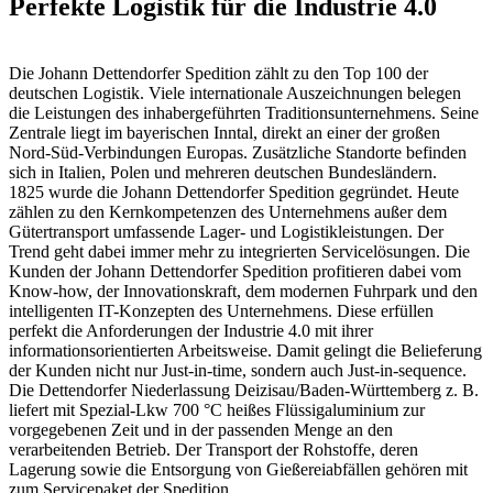
Perfekte Logistik für die Industrie 4.0
Die Johann Dettendorfer Spedition zählt zu den Top 100 der
deutschen Logistik. Viele internationale Auszeichnungen belegen
die Leistungen des inhaber­geführten Traditionsunternehmens. Seine
Zentrale liegt im bayerischen Inntal, direkt an einer der großen
Nord-Süd-Verbindungen Europas. Zusätzliche Standorte befinden
sich in Italien, Polen und mehreren deutschen Bundesländern.
1825 wurde die Johann Dettendorfer Spedition gegründet. Heute
zählen zu den Kernkompetenzen des Unternehmens außer dem
Gütertransport umfassende Lager- und Logistikleistungen. Der
Trend geht dabei immer mehr zu integrierten Servicelösungen. Die
Kunden der Johann Dettendorfer Spedition profitieren dabei vom
Know-how, der Innovationskraft, dem modernen Fuhrpark und den
intelligenten IT-Konzepten des Unternehmens. Diese erfüllen
perfekt die Anforderungen der Industrie 4.0 mit ihrer
informationsorientierten Arbeitsweise. Damit gelingt die Belieferung
der Kunden nicht nur Just-in-time, sondern auch Just-in-sequence.
Die Dettendorfer Niederlassung Deizisau/Baden-Württemberg z. B.
liefert mit Spezial-Lkw 700 °C heißes Flüssigaluminium zur
vorgegebenen Zeit und in der passenden Menge an den
verarbeitenden Betrieb. Der Transport der Rohstoffe, deren
Lagerung sowie die Entsorgung von Gießereiabfällen gehören mit
zum Servicepaket der Spedition.