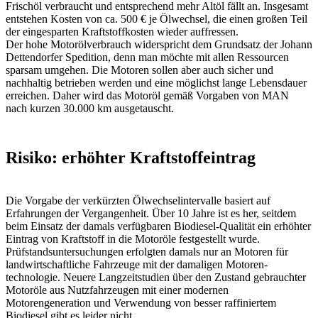
Frischöl verbraucht und entsprechend mehr Altöl fällt an. Insgesamt
entstehen Kosten von ca. 500 € je Ölwechsel, die einen großen Teil
der eingesparten Kraftstoffkosten wieder auffressen.
Der hohe Motorölverbrauch widerspricht dem Grundsatz der Johann
Dettendorfer Spedition, denn man möchte mit allen Ressourcen
sparsam umgehen. Die Motoren sollen aber auch sicher und
nachhaltig betrieben werden und eine möglichst lange Lebensdauer
erreichen. Daher wird das Motoröl gemäß Vorgaben von MAN
nach kurzen 30.000 km ausgetauscht.
Risiko: erhöhter Kraftstoffeintrag
Die Vorgabe der verkürzten Ölwechselintervalle basiert auf
Erfahrungen der Vergangenheit. Über 10 Jahre ist es her, seitdem
beim Einsatz der damals verfügbaren Biodiesel-Qualität ein erhöhter
Eintrag von Kraftstoff in die Motoröle festgestellt wurde.
Prüfstandsunter­suchungen erfolgten damals nur an Motoren für
landwirtschaftliche Fahrzeuge mit der damaligen Motoren­
technologie. Neuere Langzeitstudien über den Zustand gebrauchter
Motoröle aus Nutzfahrzeugen mit einer modernen
Motorengeneration und Verwendung von besser raffiniertem
Biodiesel gibt es leider nicht.