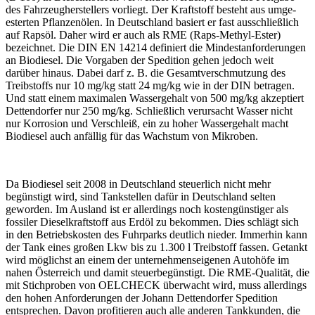
des Fahrzeugherstellers vorliegt. Der Kraftstoff besteht aus umge­
esterten Pflanzenölen. In Deutschland basiert er fast ausschließlich
auf Rapsöl. Daher wird er auch als RME (Raps-Methyl-Ester)
bezeichnet. Die DIN EN 14214 definiert die Mindestanforderungen
an Biodiesel. Die Vorgaben der Spedition gehen jedoch weit
darüber hinaus. Dabei darf z. B. die Gesamtverschmutzung des
Treibstoffs nur 10 mg/kg statt 24 mg/kg wie in der DIN betragen.
Und statt einem maximalen Wasser­gehalt von 500 mg/kg akzeptiert
Dettendorfer nur 250 mg/kg. Schließlich verursacht Wasser nicht
nur Korrosion und Verschleiß, ein zu hoher Wassergehalt macht
Biodiesel auch anfällig für das Wachstum von Mikroben.
Da Biodiesel seit 2008 in Deutschland steuerlich nicht mehr
begünstigt wird, sind Tankstellen dafür in Deutschland selten
geworden. Im Ausland ist er allerdings noch kostengünstiger als
fossiler Dieselkraftstoff aus Erdöl zu bekommen. Dies schlägt sich
in den Betriebskosten des Fuhrparks deutlich nieder. Immerhin kann
der Tank eines großen Lkw bis zu 1.300 l Treibstoff fassen. Getankt
wird möglichst an einem der unternehmenseigenen Autohöfe im
nahen Österreich und damit steuerbegünstigt. Die RME-Qualität, die
mit Stichproben von OELCHECK überwacht wird, muss allerdings
den hohen Anforderungen der Johann Dettendorfer Spedition
entsprechen. Davon profitieren auch alle anderen Tankkunden, die