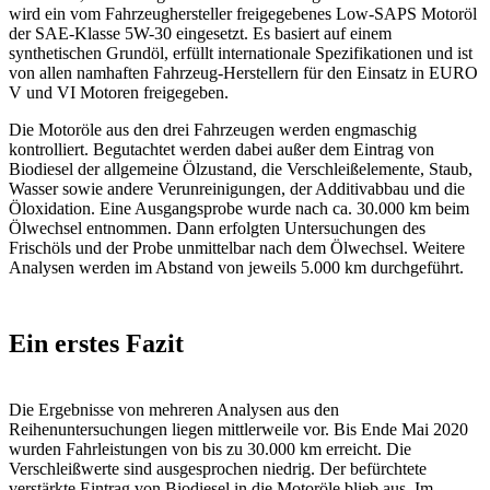
wird ein vom Fahrzeughersteller freigegebenes Low-SAPS Motoröl
der SAE-Klasse 5W-30 eingesetzt. Es basiert auf einem
synthetischen Grundöl, erfüllt internationale Spezifikationen und ist
von allen namhaften Fahrzeug-Herstellern für den Einsatz in EURO
V und VI Motoren freigegeben.
Die Motoröle aus den drei Fahrzeugen werden engmaschig
kontrolliert. Begutachtet werden dabei außer dem Eintrag von
Biodiesel der allgemeine Ölzustand, die Verschleißelemente, Staub,
Wasser sowie andere Verunreinigungen, der Additivabbau und die
Öloxidation. Eine Ausgangsprobe wurde nach ca. 30.000 km beim
Ölwechsel entnommen. Dann erfolgten Untersuchungen des
Frischöls und der Probe unmittelbar nach dem Ölwechsel. Weitere
Analysen werden im Abstand von jeweils 5.000 km durchgeführt.
Ein erstes Fazit
Die Ergebnisse von mehreren Analysen aus den
Reihenuntersuchungen liegen mittlerweile vor. Bis Ende Mai 2020
wurden Fahrleistungen von bis zu 30.000 km erreicht. Die
Verschleißwerte sind ausgesprochen niedrig. Der befürchtete
verstärkte Eintrag von Biodiesel in die Motoröle blieb aus. Im