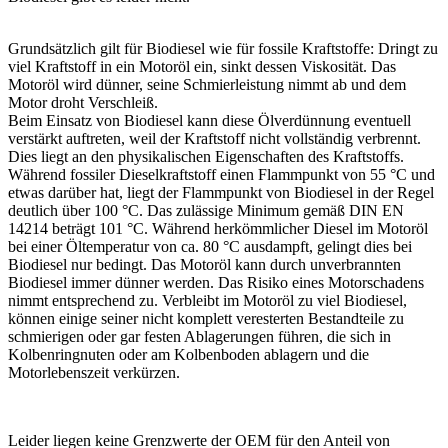
Grundsätzlich gilt für Biodiesel wie für fossile Kraftstoffe: Dringt zu
viel Kraftstoff in ein Motoröl ein, sinkt dessen Viskosität. Das
Motoröl wird dünner, seine Schmierleistung nimmt ab und dem
Motor droht Verschleiß.
Beim Einsatz von Biodiesel kann diese Ölverdünnung eventuell
verstärkt auftreten, weil der Kraftstoff nicht vollständig verbrennt.
Dies liegt an den physikalischen Eigenschaften des Kraftstoffs.
Während fossiler Diesel­kraftstoff einen Flammpunkt von 55 °C und
etwas darüber hat, liegt der Flammpunkt von Biodiesel in der Regel
deutlich über 100 °C. Das zulässige Minimum gemäß DIN EN
14214 beträgt 101 °C. Während herkömmlicher Diesel im Motoröl
bei einer Öltemperatur von ca. 80 °C ausdampft, gelingt dies bei
Biodiesel nur bedingt. Das Motoröl kann durch unverbrannten
Biodiesel immer dünner werden. Das Risiko eines Motorschadens
nimmt entsprechend zu. Verbleibt im Motoröl zu viel Biodiesel,
können einige seiner nicht komplett veresterten Bestandteile zu
schmierigen oder gar festen Ablagerungen führen, die sich in
Kolbenringnuten oder am Kolbenboden ablagern und die
Motorlebenszeit verkürzen.
Leider liegen keine Grenzwerte der OEM für den Anteil von