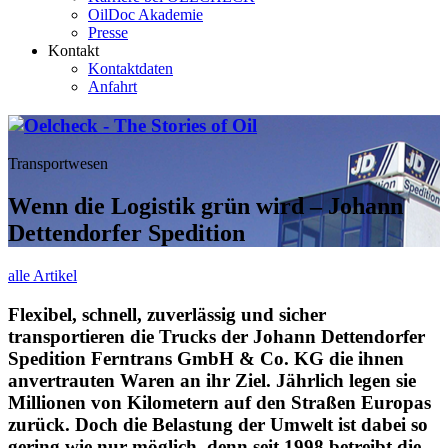
OilDoc Akademie
Presse
Kontakt
Kontaktdaten
Anfahrt
Transportwesen
Wenn die Logistik grün wird – Johann
Dettendorfer Spedition
alle Artikel
Flexibel, schnell, zuverlässig und sicher
transportieren die Trucks der Johann Dettendorfer
Spedition Ferntrans GmbH & Co. KG die ihnen
anvertrauten Waren an ihr Ziel. Jährlich legen sie
Millionen von Kilometern auf den Straßen Europas
zurück. Doch die Belastung der Umwelt ist dabei so
gering wie nur möglich, denn seit 1998 betreibt die