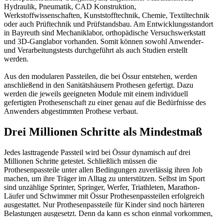
Hydraulik, Pneumatik, CAD Konstruktion,
Werkstoffwissenschaften, Kunststofftechnik, Chemie, Textiltechnik
oder auch Prüftechnik und Prüfstandsbau. Am Entwicklungsstandort
in Bayreuth sind Mechaniklabor, orthopädische Versuchswerkstatt
und 3D-Ganglabor vorhanden. Somit können sowohl Anwender-
und Verarbeitungstests durchgeführt als auch Studien erstellt
werden.
Aus den modularen Passteilen, die bei Össur entstehen, werden
anschließend in den Sanitätshäusern Prothesen gefertigt. Dazu
werden die jeweils geeigneten Module mit einem individuell
gefertigten Prothesenschaft zu einer genau auf die Bedürfnisse des
Anwenders abgestimmten Prothese verbaut.
Drei Millionen Schritte als Mindestmaß
Jedes lasttragende Passteil wird bei Össur dynamisch auf drei
Millionen Schritte getestet. Schließlich müssen die
Prothesenpassteile unter allen Bedingungen zuverlässig ihren Job
machen, um ihre Träger im Alltag zu unterstützen. Selbst im Sport
sind unzählige Sprinter, Springer, Werfer, Triathleten, Marathon-
Läufer und Schwimmer mit Össur Prothesenpassteilen erfolgreich
ausgestattet. Nur Prothesenpassteile für Kinder sind noch härteren
Belastungen ausgesetzt. Denn da kann es schon einmal vorkommen,