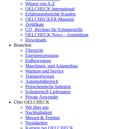
Wissen von A-Z
OELCHECK International
Erfahrungsberichte Kunden
OELCHECKER-Magazin
Zertifikate
CO₂ Rechner für Schmierstoffe
OELCHECK News – Anmeldung
Downloads
Branchen
Übersicht
Energieerzeugung
Erdbewegung
Maschinen- und Anlagenbau
Wartung und Service
Transportwesen
Automobilbereich
Petrochemische Industrie
Schmierstoff-Lieferanten
Private Anwender
Über OELCHECK
Wir über uns
Nachhaltigkeit
Messen & Termine
Neuigkeiten
Karriere bei OELCHECK