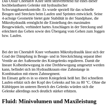
Das Össur Cheetah® Knee steht stellvertretend für eines dieser
hochbelastbaren Gelenke mit hydraulischer
Schwungphasenkontrolle. Es wurde speziell für das schnelle
Beugen und Strecken beim Laufen und Sprinten entwickelt. Seine
4-achsige Geometrie bietet gute Stabilität in der Standphase, die
Mikrohydraulik ermöglicht die Einstellung des maximalen
Beugewinkels, verhindert hartes Anschlagen in der Streckung und
erleichtert das Gehen sowie den Übergang vom Gehen zum Joggen
bzw. Laufen.
Bei der im Cheetah® Knee verbauten Mikro­hydraulik lässt sich der
Grad der Dämpfung in Beuge- und in Streckrichtung separat über
Ventile an der Außenseite des Kniegelenks regulieren. Damit die
lineare Kolbenbewegung in eine Drehbewegung umgesetzt werden
kann, befindet sich im Hydraulikraum eine Zahnstange in
Kombination mit einem Zahnsegment.
Im Einsatz geht es in so einem Kniegelenk heiß her. Bei schnellem
Laufen erhitzt sich der Kopf des Gelenks auf bis zu 80 °C. Ohne die
Kühlrippen im unteren Bereich des Gelenks würden sich die
Gelenke allerdings noch deutlich stärker erhitzen.
Fluid: Minivolumen und Maxileistung