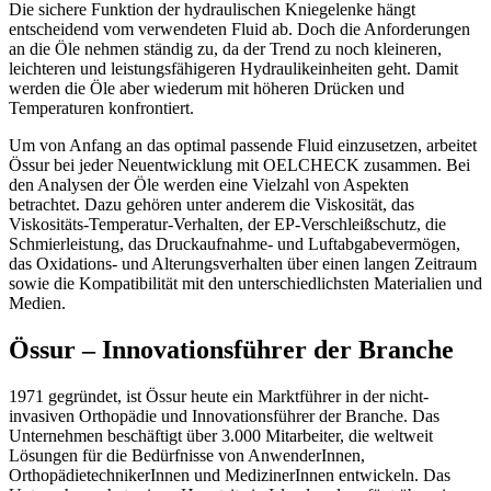
Die sichere Funktion der hydraulischen Knie­gelenke hängt
entscheidend vom verwendeten Fluid ab. Doch die Anforderungen
an die Öle nehmen ständig zu, da der Trend zu noch kleineren,
leichteren und leistungsfähigeren Hydraulikeinheiten geht. Damit
werden die Öle aber wiederum mit höheren Drücken und
Temperaturen konfrontiert.
Um von Anfang an das optimal passende Fluid einzusetzen, arbeitet
Össur bei jeder Neuentwicklung mit OELCHECK zusammen. Bei
den Analysen der Öle werden eine Vielzahl von Aspekten
betrachtet. Dazu gehören unter anderem die Viskosität, das
Viskositäts-Temperatur-Verhalten, der EP-Verschleißschutz, die
Schmierleistung, das Druckaufnahme- und Luftabgabevermögen,
das Oxidations- und Alterungsverhalten über einen langen Zeitraum
sowie die Kompatibilität mit den unterschiedlichsten Materialien und
Medien.
Össur – Innovationsführer der Branche
1971 gegründet, ist Össur heute ein Marktführer in der nicht-
invasiven Orthopädie und Innovationsführer der Branche. Das
Unternehmen beschäftigt über 3.000 Mitarbeiter, die weltweit
Lösungen für die Bedürfnisse von AnwenderInnen,
OrthopädietechnikerInnen und MedizinerInnen entwickeln. Das