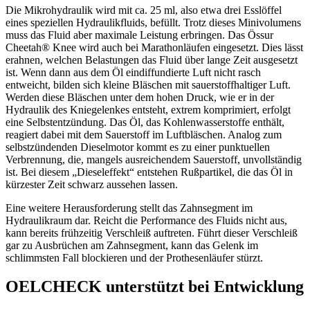
Die Mikrohydraulik wird mit ca. 25 ml, also etwa drei Esslöffel
eines speziellen Hydraulikfluids, befüllt. Trotz dieses Minivolumens
muss das Fluid aber maximale Leistung erbringen. Das Össur
Cheetah® Knee wird auch bei Marathonläufen eingesetzt. Dies lässt
erahnen, welchen Belas­tungen das Fluid über lange Zeit ausgesetzt
ist. Wenn dann aus dem Öl eindiffundierte Luft nicht rasch
entweicht, bilden sich kleine Bläschen mit sauerstoffhaltiger Luft.
Werden diese Bläschen unter dem hohen Druck, wie er in der
Hydraulik des Kniegelenkes entsteht, extrem komprimiert, erfolgt
eine Selbstentzündung. Das Öl, das Kohlenwasserstoffe enthält,
reagiert dabei mit dem Sauerstoff im Luftbläschen. Analog zum
selbstzündenden Dieselmotor kommt es zu einer punktuellen
Verbrennung, die, mangels ausreichendem Sauerstoff, unvollständig
ist. Bei diesem „Dieseleffekt“ entstehen Rußpartikel, die das Öl in
kürzester Zeit schwarz aussehen lassen.
Eine weitere Herausforderung stellt das Zahn­segment im
Hydraulikraum dar. Reicht die Performance des Fluids nicht aus,
kann bereits frühzeitig Verschleiß auftreten. Führt dieser Verschleiß
gar zu Ausbrüchen am Zahnsegment, kann das Gelenk im
schlimmsten Fall blockieren und der Prothesenläufer stürzt.
OELCHECK unterstützt bei Entwicklung