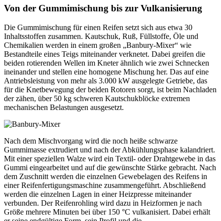
Von der Gummimischung bis zur Vulkanisierung
Die Gummimischung für einen Reifen setzt sich aus etwa 30
Inhaltsstoffen zusammen. Kautschuk, Ruß, Füllstoffe, Öle und
Chemikalien werden in einem großen „Banbury-Mixer“ wie
Bestandteile eines Teigs miteinander verknetet. Dabei greifen die
beiden rotierenden Wellen im Kneter ähnlich wie zwei Schnecken
ineinander und stellen eine homogene Mischung her. Das auf eine
Antriebsleistung von mehr als 3.000 kW ausgelegte Getriebe, das
für die Knetbewegung der beiden Rotoren sorgt, ist beim Nachladen
der zähen, über 50 kg schweren Kautschukblöcke extremen
mechanischen Belas­tungen ausgesetzt.
Nach dem Mischvorgang wird die noch heiße schwarze
Gummimasse extrudiert und nach der Abkühlungsphase kalandriert.
Mit einer speziellen Walze wird ein Textil- oder Drahtgewebe in das
Gummi eingearbeitet und auf die gewünschte Stärke gebracht. Nach
dem Zuschnitt werden die einzelnen Gewebelagen des Reifens in
einer Reifenfertigungsmaschine zusammengeführt. Abschließend
werden die einzelnen Lagen in einer Heizpresse miteinander
verbunden. Der Reifenrohling wird dazu in Heizformen je nach
Größe mehrere Minuten bei über 150 °C vulkanisiert. Dabei erhält
er seine endgültige Form, sein Profil und die