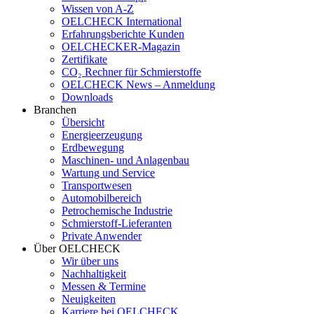
Wissen von A-Z
OELCHECK International
Erfahrungsberichte Kunden
OELCHECKER-Magazin
Zertifikate
CO₂ Rechner für Schmierstoffe
OELCHECK News – Anmeldung
Downloads
Branchen
Übersicht
Energieerzeugung
Erdbewegung
Maschinen- und Anlagenbau
Wartung und Service
Transportwesen
Automobilbereich
Petrochemische Industrie
Schmierstoff-Lieferanten
Private Anwender
Über OELCHECK
Wir über uns
Nachhaltigkeit
Messen & Termine
Neuigkeiten
Karriere bei OELCHECK