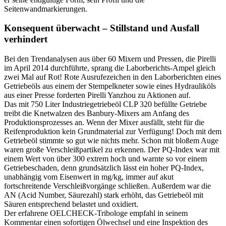
Seitenwandmarkierungen.
Konsequent überwacht – Stillstand und Ausfall
verhindert
Bei den Trendanalysen aus über 60 Mixern und Pressen, die Pirelli
im April 2014 durchführte, sprang die Laborberichts-Ampel gleich
zwei Mal auf Rot! Rote Ausrufezeichen in den Laborberichten eines
Getriebeöls aus einem der Stempelkneter sowie eines Hydrauliköls
aus einer Presse forderten Pirelli Yanzhou zu Aktionen auf.
Das mit 750 Liter Industriegetriebeöl CLP 320 befüllte Getriebe
treibt die Knetwalzen des Banbury-Mixers am Anfang des
Produktionsprozesses an. Wenn der Mixer ausfällt, steht für die
Reifenproduktion kein Grundmaterial zur Verfügung! Doch mit dem
Getriebeöl stimmte so gut wie nichts mehr. Schon mit bloßem Auge
waren große Verschleißpartikel zu erkennen. Der PQ-Index war mit
einem Wert von über 300 extrem hoch und warnte so vor einem
Getriebeschaden, denn grundsätzlich lässt ein hoher PQ-Index,
unabhängig vom Eisenwert in mg/kg, immer auf akut
fortschreitende Verschleißvorgänge schließen. Außerdem war die
AN (Acid Number, Säurezahl) stark erhöht, das Getriebeöl mit
Säuren entsprechend belastet und oxidiert.
Der erfahrene OELCHECK-Tribologe empfahl in seinem
Kommentar einen sofortigen Ölwechsel und eine Inspektion des