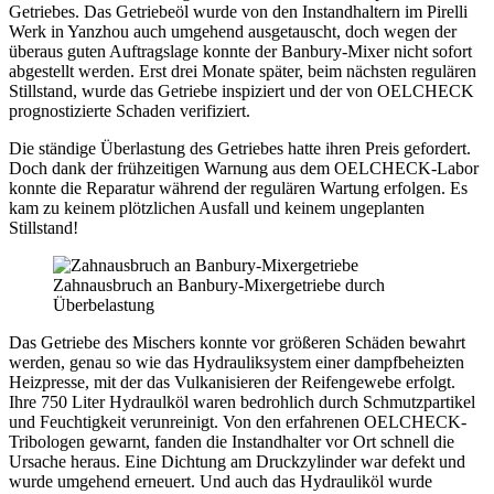
Getriebes. Das Getriebeöl wurde von den Instandhaltern im Pirelli
Werk in Yanzhou auch umgehend ausgetauscht, doch wegen der
überaus guten Auftragslage konnte der Banbury-Mixer nicht sofort
abgestellt werden. Erst drei Monate später, beim nächsten regulären
Stillstand, wurde das Getriebe inspiziert und der von OELCHECK
prognostizierte Schaden verifiziert.
Die ständige Überlastung des Getriebes hatte ihren Preis gefordert.
Doch dank der frühzeitigen Warnung aus dem OELCHECK-Labor
konnte die Reparatur während der regulären Wartung erfolgen. Es
kam zu keinem plötzlichen Ausfall und keinem ungeplanten
Stillstand!
Zahnausbruch an Banbury-Mixergetriebe durch
Überbelastung
Das Getriebe des Mischers konnte vor größeren Schäden bewahrt
werden, genau so wie das Hydrauliksystem einer dampfbeheizten
Heizpresse, mit der das Vulkanisieren der Reifengewebe erfolgt.
Ihre 750 Liter Hydraulköl waren bedrohlich durch Schmutzpartikel
und Feuchtigkeit verunreinigt. Von den erfahrenen OELCHECK-
Tribologen gewarnt, fanden die Instandhalter vor Ort schnell die
Ursache heraus. Eine Dichtung am Druckzylinder war defekt und
wurde umgehend erneuert. Und auch das Hydrauliköl wurde