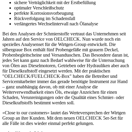
sichere Verträglichkeit mit der Erstbefüllung
optimaler Verschleißschutz
perfekte Korrosionsvorbeugung
Rückverfolgung im Schadensfall
verlängertes Wechselintervall nach Ölanalyse
Bei den Analysen der Schmierstoffe vertraut das Unternehmen seit
Jahren auf den Service von OELCHECK. Nun wurde noch ein
spezielles Analysenset für die Wirtgen-Group entwickelt. Die
silbergraue Box enthält fünf Probengefäße mit grauem Deckel,
Probenbegleitscheine und Versandtaschen. Das Besondere daran ist,
jedes Set kann ganz nach Bedarf wahlweise für die Untersuchung
von Ölen aus Dieselmotoren, Getrieben oder Hydrauliken aber auch
für Dieselkraftstoff eingesetzt werden. Mit der praktischen
"OELCHECK/FUELCHECK-Box" haben die Betreiber und
Servicemitarbeiter immer das gerade benötigte Instrument zur Hand
– ganz unabhängig davon, ob mit einer Analyse die
Weiterverwendbarkeit eines Öls, etwaige Anzeichen für einen
Schaden, Verunreinigungen oder die Qualität eines Schmier- oder
Dieselkraftstoffs bestimmt werden soll.
«Close to our customers» lautet das Werteversprechen der Wirtgen
Group an ihre Kunden. Mit dem neuen OELCHECK 5er-Set für
alle Fälle ist dies wieder einmal perfekt gelungen.