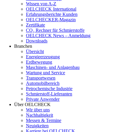
Wissen von A-Z
OELCHECK International
Erfahrungsberichte Kunden
OELCHECKER-Magazin
Zertifikate
CO₂ Rechner für Schmierstoffe
OELCHECK News – Anmeldung
Downloads
Branchen
Übersicht
Energieerzeugung
Erdbewegung
Maschinen- und Anlagenbau
Wartung und Service
Transportwesen
Automobilbereich
Petrochemische Industrie
Schmierstoff-Lieferanten
Private Anwender
Über OELCHECK
Wir über uns
Nachhaltigkeit
Messen & Termine
Neuigkeiten
Karriere bei OELCHECK