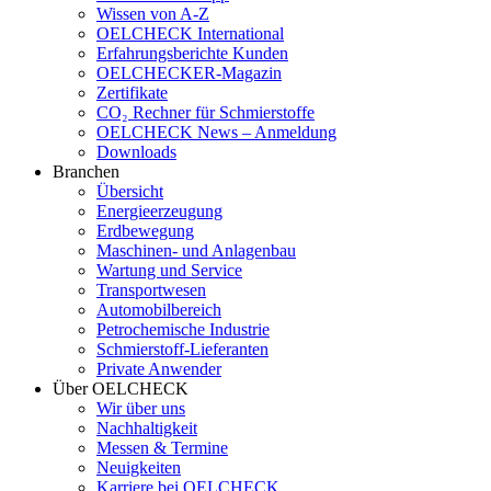
Wissen von A-Z
OELCHECK International
Erfahrungsberichte Kunden
OELCHECKER-Magazin
Zertifikate
CO₂ Rechner für Schmierstoffe
OELCHECK News – Anmeldung
Downloads
Branchen
Übersicht
Energieerzeugung
Erdbewegung
Maschinen- und Anlagenbau
Wartung und Service
Transportwesen
Automobilbereich
Petrochemische Industrie
Schmierstoff-Lieferanten
Private Anwender
Über OELCHECK
Wir über uns
Nachhaltigkeit
Messen & Termine
Neuigkeiten
Karriere bei OELCHECK