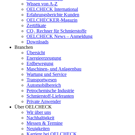
Wissen von A-Z
OELCHECK International
Erfahrungsberichte Kunden
OELCHECKER-Magazin
Zertifikate
CO₂ Rechner für Schmierstoffe
OELCHECK News – Anmeldung
Downloads
Branchen
Übersicht
Energieerzeugung
Erdbewegung
Maschinen- und Anlagenbau
Wartung und Service
Transportwesen
Automobilbereich
Petrochemische Industrie
Schmierstoff-Lieferanten
Private Anwender
Über OELCHECK
Wir über uns
Nachhaltigkeit
Messen & Termine
Neuigkeiten
Karriere bei OELCHECK