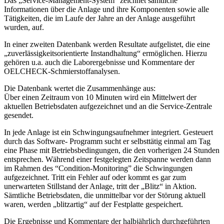
Das „Service-Management-System" zeichnet sämtliche
Informationen über die Anlage und ihre Komponenten sowie alle
Tätigkeiten, die im Laufe der Jahre an der Anlage ausgeführt
wurden, auf.
In einer zweiten Datenbank werden Resultate aufgelistet, die eine
„zuverlässigkeitsorientierte Instandhaltung“ ermöglichen. Hierzu
gehören u.a. auch die Laborergebnisse und Kommentare der
OELCHECK-Schmierstoffanalysen.
Die Datenbank wertet die Zusammenhänge aus:
Über einen Zeitraum von 10 Minuten wird ein Mittelwert der
aktuellen Betriebsdaten aufgezeichnet und an die Service-Zentrale
gesendet.
In jede Anlage ist ein Schwingungsaufnehmer integriert. Gesteuert
durch das Software- Programm sucht er selbsttätig einmal am Tag
eine Phase mit Betriebsbedingungen, die den vorherigen 24 Stunden
entsprechen. Während einer festgelegten Zeitspanne werden dann
im Rahmen des “Condition-Monitoring” die Schwingungen
aufgezeichnet. Tritt ein Fehler auf oder kommt es gar zum
unerwarteten Stillstand der Anlage, tritt der „Blitz“ in Aktion.
Sämtliche Betriebsdaten, die unmittelbar vor der Störung aktuell
waren, werden „blitzartig“ auf der Festplatte gespeichert.
Die Ergebnisse und Kommentare der halbjährlich durchgeführten