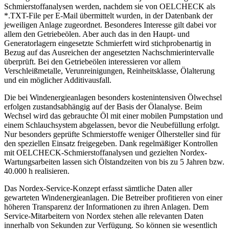
Schmierstoffanalysen werden, nachdem sie von OELCHECK als
*.TXT-File per E-Mail übermittelt wurden, in der Datenbank der
jeweiligen Anlage zugeordnet. Besonderes Interesse gilt dabei vor
allem den Getriebeölen. Aber auch das in den Haupt- und
Generatorlagern eingesetzte Schmierfett wird stichprobenartig in
Bezug auf das Ausreichen der angesetzten Nachschmierintervalle
überprüft. Bei den Getriebeölen interessieren vor allem
Verschleißmetalle, Verunreinigungen, Reinheitsklasse, Ölalterung
und ein möglicher Additivausfall.
Die bei Windenergieanlagen besonders kostenintensiven Ölwechsel
erfolgen zustandsabhängig auf der Basis der Ölanalyse. Beim
Wechsel wird das gebrauchte Öl mit einer mobilen Pumpstation und
einem Schlauchsystem abgelassen, bevor die Neubefüllung erfolgt.
Nur besonders geprüfte Schmierstoffe weniger Ölhersteller sind für
den speziellen Einsatz freigegeben. Dank regelmäßiger Kontrollen
mit OELCHECK-Schmierstoffanalysen und gezielten Nordex-
Wartungsarbeiten lassen sich Ölstandzeiten von bis zu 5 Jahren bzw.
40.000 h realisieren.
Das Nordex-Service-Konzept erfasst sämtliche Daten aller
gewarteten Windenergieanlagen. Die Betreiber profitieren von einer
höheren Transparenz der Informationen zu ihren Anlagen. Dem
Service-Mitarbeitern von Nordex stehen alle relevanten Daten
innerhalb von Sekunden zur Verfügung. So können sie wesentlich